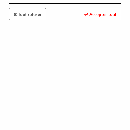
Tout refuser
Accepter tout
LAPSUS RECORDS
ED CHAMBERLAIN
03/06
30,00 €