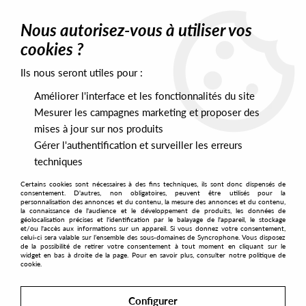
0
Nous autorisez-vous à utiliser vos
cookies ?
Ils nous seront utiles pour :
Home
>
Labels
>
Lapsus Records
Améliorer l'interface et les fonctionnalités du site
Lapsus Records
Mesurer les campagnes marketing et proposer des
mises à jour sur nos produits
Gérer l'authentification et surveiller les erreurs
SORT & FILTER
techniques
Certains cookies sont nécessaires à des fins techniques, ils sont donc dispensés de
PRESALES EXCLUSIVES
consentement. D'autres, non obligatoires, peuvent être utilisés pour la
personnalisation des annonces et du contenu, la mesure des annonces et du contenu,
la connaissance de l'audience et le développement de produits, les données de
géolocalisation précises et l'identification par le balayage de l'appareil, le stockage
4
et/ou l'accès aux informations sur un appareil. Si vous donnez votre consentement,
celui-ci sera valable sur l’ensemble des sous-domaines de Syncrophone. Vous disposez
de la possibilité de retirer votre consentement à tout moment en cliquant sur le
widget en bas à droite de la page. Pour en savoir plus, consulter notre politique de
cookie.
Configurer