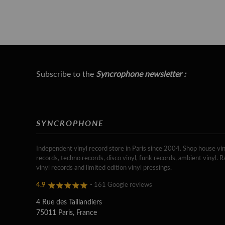
Subscribe to the
Syncrophone newsletter :
SYNCROPHONE
Independent vinyl record store in Paris since 2004. Shop house vin
records, techno records, disco vinyl, funk records, ambient vinyl. R
vinyl records and limited edition vinyl pressings.
4.9
- 161 Google reviews
4 Rue des Taillandiers
75011 Paris, France