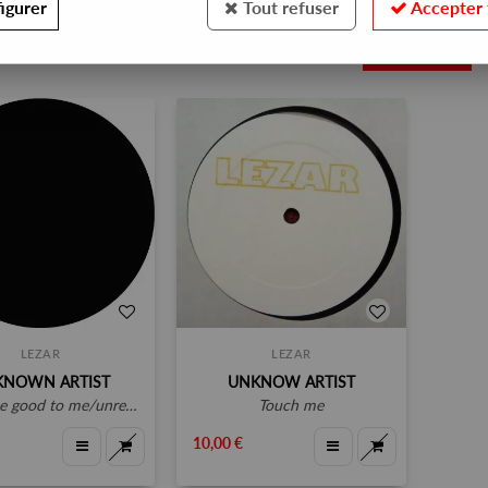
igurer
Tout refuser
Accepter 
2
LEZAR
LEZAR
KNOWN ARTIST
UNKNOW ARTIST
ood to me/unreleased [repress]
touch me
10,00 €