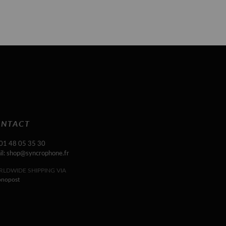
NTACT
 01 48 05 35 30
il: shop@syncrophone.fr
LDWIDE SHIPPING VIA
onopost