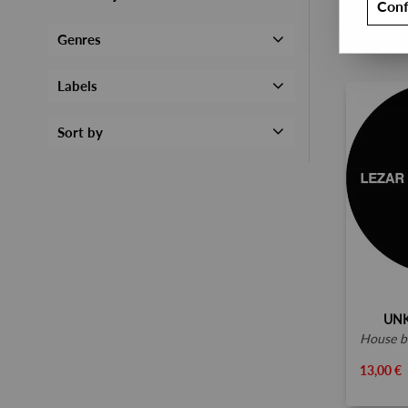
Conf
Genres
Labels
Sort by
UN
house be g
13,00 €