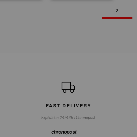
2
FAST DELIVERY
Expédition 24/48h : Chronopost
chronopost