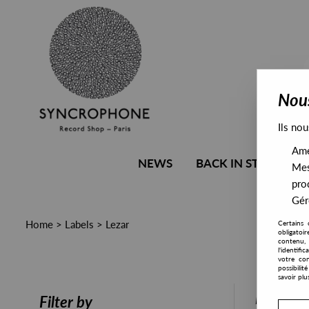
Nous
Ils nou
Amél
NEWS
BACK IN STOCK
Mes
pro
Gére
Home
>
Labels
>
Lezar
Certains 
obligatoi
contenu, 
l'identifi
votre con
possibili
savoir plu
PRESALE
Filter by