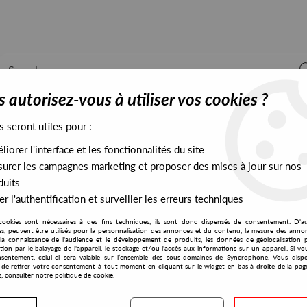
 autorisez-vous à utiliser vos cookies ?
s seront utiles pour :
iorer l'interface et les fonctionnalités du site
ALL STOCK
EXCLUSIVES
PRESALES EXCLUSIVES
urer les campagnes marketing et proposer des mises à jour sur nos
duits
r l'authentification et surveiller les erreurs techniques
cookies sont nécessaires à des fins techniques, ils sont donc dispensés de consentement. D'a
res, peuvent être utilisés pour la personnalisation des annonces et du contenu, la mesure des anno
la connaissance de l'audience et le développement de produits, les données de géolocalisation p
Lezar
cation par le balayage de l'appareil, le stockage et/ou l'accès aux informations sur un appareil. Si 
sentement, celui-ci sera valable sur l’ensemble des sous-domaines de Syncrophone. Vous disp
té de retirer votre consentement à tout moment en cliquant sur le widget en bas à droite de la pag
s, consulter notre politique de cookie.
S EXCLUSIVES