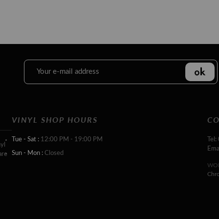
VINYL SHOP HOURS
CO
Tue - Sat :
12:00 PM - 19:00 PM
Tel:
yl
Ema
Sun - Mon :
Closed
are
WOR
Chr