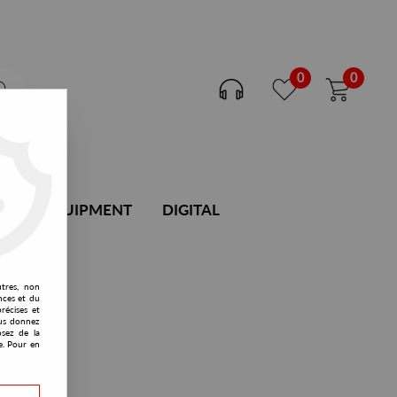
0
0
DJ EQUIPMENT
DIGITAL
utres, non
nces et du
récises et
vous donnez
osez de la
e. Pour en