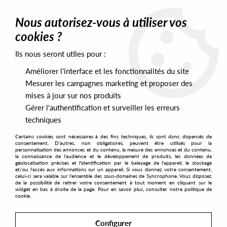
0
Nous autorisez-vous à utiliser vos
cookies ?
Ils nous seront utiles pour :
Home
>
Labels
>
Local Talk
Améliorer l'interface et les fonctionnalités du site
Local Talk
Mesurer les campagnes marketing et proposer des
mises à jour sur nos produits
Gérer l'authentification et surveiller les erreurs
SORT & FILTER
techniques
Certains cookies sont nécessaires à des fins techniques, ils sont donc dispensés de
PRESALES EXCLUSIVES
consentement. D'autres, non obligatoires, peuvent être utilisés pour la
personnalisation des annonces et du contenu, la mesure des annonces et du contenu,
la connaissance de l'audience et le développement de produits, les données de
géolocalisation précises et l'identification par le balayage de l'appareil, le stockage
1
et/ou l'accès aux informations sur un appareil. Si vous donnez votre consentement,
celui-ci sera valable sur l’ensemble des sous-domaines de Syncrophone. Vous disposez
de la possibilité de retirer votre consentement à tout moment en cliquant sur le
widget en bas à droite de la page. Pour en savoir plus, consulter notre politique de
cookie.
Configurer