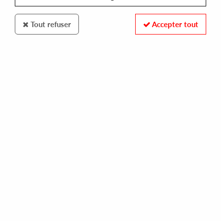
Tout refuser
Accepter tout
LOCAL TALK
ANTHONY NICHOLSON & MARK DE CLIVE-LOWE
yeah-yeah / another story
14,00 €