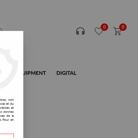
0
0
DJ EQUIPMENT
DIGITAL
utres, non
nces et du
récises et
vous donnez
osez de la
e. Pour en