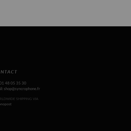
NTACT
 01 48 05 35 30
il: shop@syncrophone.fr
LDWIDE SHIPPING VIA
onopost