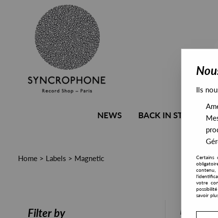
Nous
Ils nou
Amél
NEWS
BACK IN STOCK
Mes
pro
Gére
Home
>
Labels
>
Magnetic
Certains 
obligatoi
contenu, 
l'identifi
votre con
possibili
savoir plu
PRESALE
Filter by