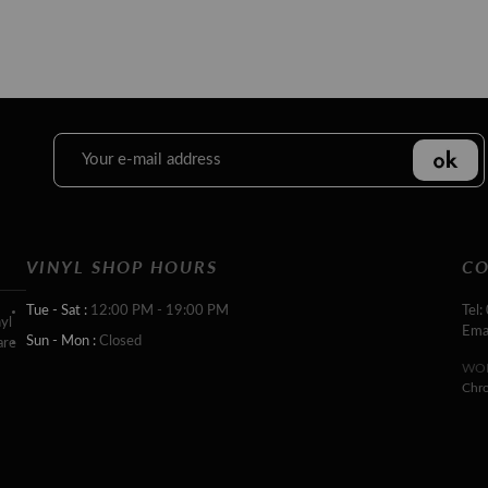
VINYL SHOP HOURS
CO
Tue - Sat :
12:00 PM - 19:00 PM
Tel:
yl
Ema
Sun - Mon :
Closed
are
WOR
Chr