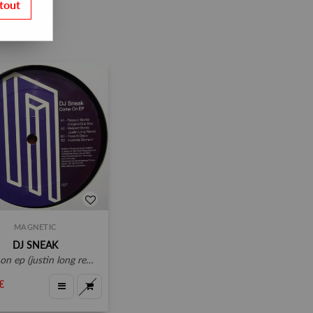
tout
MAGNETIC
DJ SNEAK
n ep (justin long remix)
€