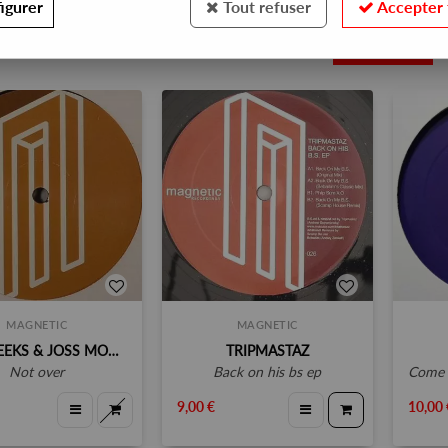
igurer
Tout refuser
Accepter 
3
MAGNETIC
MAGNETIC
PHIL WEEKS & JOSS MOOG
TRIPMASTAZ
not over
back on his bs ep
come o
9,00 €
10,00 