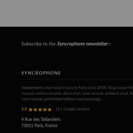
Subscribe to the
Syncrophone newsletter :
SYNCROPHONE
Independent vinyl record store in Paris since 2004. Shop house vin
records, techno records, disco vinyl, funk records, ambient vinyl. R
vinyl records and limited edition vinyl pressings.
4.9
- 161 Google reviews
4 Rue des Taillandiers
75011 Paris, France