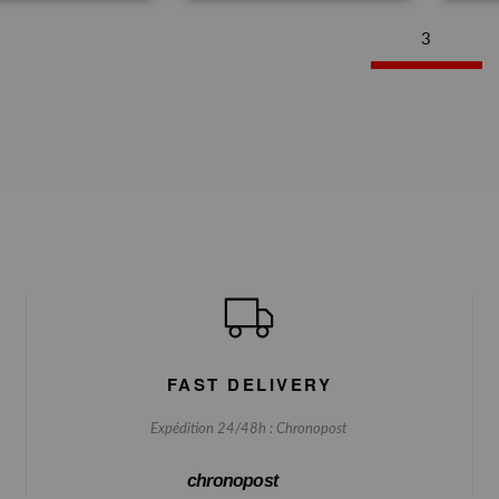
3
FAST DELIVERY
Expédition 24/48h : Chronopost
chronopost