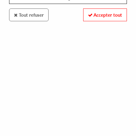
Tout refuser
Accepter tout
MARVO GENETIC
MARVO GENETIC
new world basics (reissue)
13,00 €