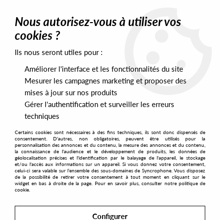
0
Nous autorisez-vous à utiliser vos
cookies ?
Ils nous seront utiles pour :
Home
>
Labels
>
Marvo Genetic
Améliorer l'interface et les fonctionnalités du site
Marvo Genetic
Mesurer les campagnes marketing et proposer des
mises à jour sur nos produits
Gérer l'authentification et surveiller les erreurs
SORT & FILTER
techniques
Certains cookies sont nécessaires à des fins techniques, ils sont donc dispensés de
PRESALES EXCLUSIVES
consentement. D'autres, non obligatoires, peuvent être utilisés pour la
personnalisation des annonces et du contenu, la mesure des annonces et du contenu,
la connaissance de l'audience et le développement de produits, les données de
géolocalisation précises et l'identification par le balayage de l'appareil, le stockage
1
et/ou l'accès aux informations sur un appareil. Si vous donnez votre consentement,
celui-ci sera valable sur l’ensemble des sous-domaines de Syncrophone. Vous disposez
de la possibilité de retirer votre consentement à tout moment en cliquant sur le
widget en bas à droite de la page. Pour en savoir plus, consulter notre politique de
cookie.
Configurer