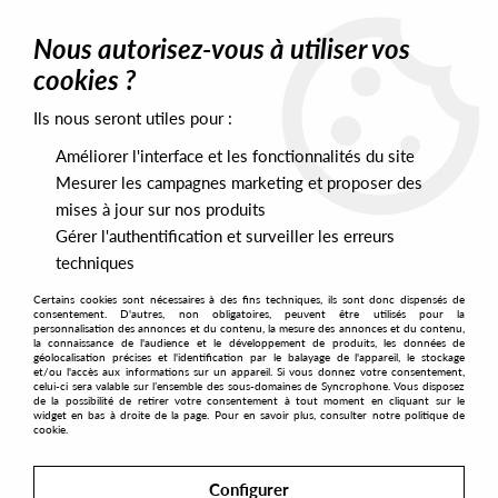
0
Nous autorisez-vous à utiliser vos
cookies ?
Ils nous seront utiles pour :
Home
>
Labels
>
Mochi Records
Améliorer l'interface et les fonctionnalités du site
Mochi Records
Mesurer les campagnes marketing et proposer des
mises à jour sur nos produits
Gérer l'authentification et surveiller les erreurs
SORT & FILTER
techniques
Certains cookies sont nécessaires à des fins techniques, ils sont donc dispensés de
PRESALES EXCLUSIVES
consentement. D'autres, non obligatoires, peuvent être utilisés pour la
personnalisation des annonces et du contenu, la mesure des annonces et du contenu,
la connaissance de l'audience et le développement de produits, les données de
géolocalisation précises et l'identification par le balayage de l'appareil, le stockage
3
et/ou l'accès aux informations sur un appareil. Si vous donnez votre consentement,
celui-ci sera valable sur l’ensemble des sous-domaines de Syncrophone. Vous disposez
de la possibilité de retirer votre consentement à tout moment en cliquant sur le
widget en bas à droite de la page. Pour en savoir plus, consulter notre politique de
cookie.
Configurer