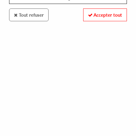
Tout refuser
Accepter tout
MOCHI RECORDS
CHINA MOSES
mochi men mochi men,young pulse rmxs
10,00 €