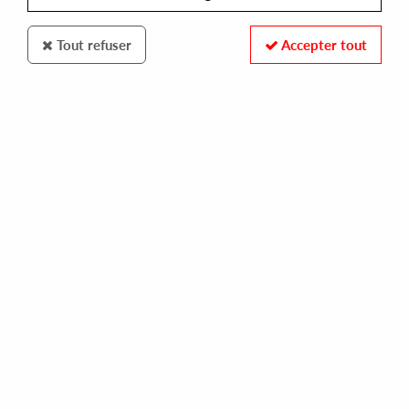
Tout refuser
Accepter tout
MODERN HOUSE QUINTET
MODERN HOUSE QUINTET
merveille
28,00 €