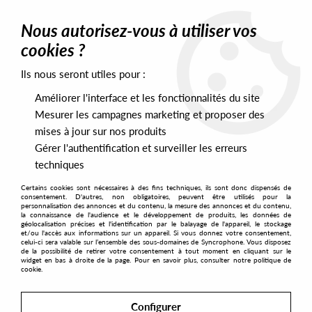
0
Nous autorisez-vous à utiliser vos
cookies ?
Ils nous seront utiles pour :
Home
>
Labels
>
Modern House Quintet
Améliorer l'interface et les fonctionnalités du site
Modern House Quintet
Mesurer les campagnes marketing et proposer des
mises à jour sur nos produits
Gérer l'authentification et surveiller les erreurs
SORT & FILTER
techniques
Certains cookies sont nécessaires à des fins techniques, ils sont donc dispensés de
PRESALES EXCLUSIVES
consentement. D'autres, non obligatoires, peuvent être utilisés pour la
personnalisation des annonces et du contenu, la mesure des annonces et du contenu,
la connaissance de l'audience et le développement de produits, les données de
géolocalisation précises et l'identification par le balayage de l'appareil, le stockage
12
et/ou l'accès aux informations sur un appareil. Si vous donnez votre consentement,
celui-ci sera valable sur l’ensemble des sous-domaines de Syncrophone. Vous disposez
de la possibilité de retirer votre consentement à tout moment en cliquant sur le
widget en bas à droite de la page. Pour en savoir plus, consulter notre politique de
cookie.
Configurer