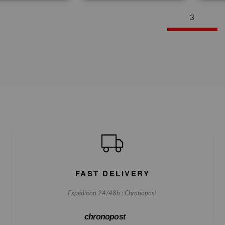
3
FAST DELIVERY
Expédition 24/48h : Chronopost
chronopost