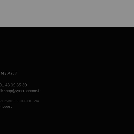
NTACT
 01 48 05 35 30
il: shop@syncrophone.fr
LDWIDE SHIPPING VIA
onopost