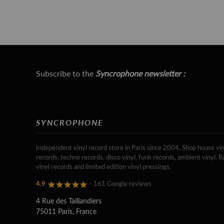
Subscribe to the
Syncrophone newsletter :
SYNCROPHONE
Independent vinyl record store in Paris since 2004. Shop house vin
records, techno records, disco vinyl, funk records, ambient vinyl. R
vinyl records and limited edition vinyl pressings.
4.9
- 161 Google reviews
4 Rue des Taillandiers
75011 Paris, France