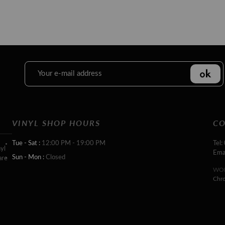
VINYL SHOP HOURS
CO
Tue - Sat :
12:00 PM - 19:00 PM
Tel:
yl
Ema
Sun - Mon :
Closed
are
WOR
Chr