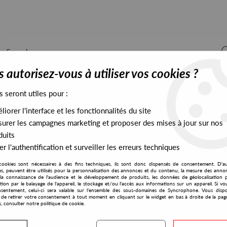
 autorisez-vous à utiliser vos cookies ?
s seront utiles pour :
iorer l'interface et les fonctionnalités du site
ALL STOCK
EXCLUSIVES
PRESALES EXCLUSIVES
urer les campagnes marketing et proposer des mises à jour sur nos
duits
r l'authentification et surveiller les erreurs techniques
cookies sont nécessaires à des fins techniques, ils sont donc dispensés de consentement. D'a
res, peuvent être utilisés pour la personnalisation des annonces et du contenu, la mesure des anno
la connaissance de l'audience et le développement de produits, les données de géolocalisation p
Monclova
cation par le balayage de l'appareil, le stockage et/ou l'accès aux informations sur un appareil. Si 
sentement, celui-ci sera valable sur l’ensemble des sous-domaines de Syncrophone. Vous disp
té de retirer votre consentement à tout moment en cliquant sur le widget en bas à droite de la pag
s, consulter notre politique de cookie.
S EXCLUSIVES