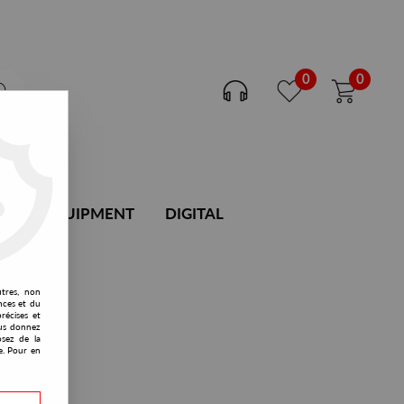
0
0
DJ EQUIPMENT
DIGITAL
utres, non
nces et du
récises et
vous donnez
osez de la
e. Pour en