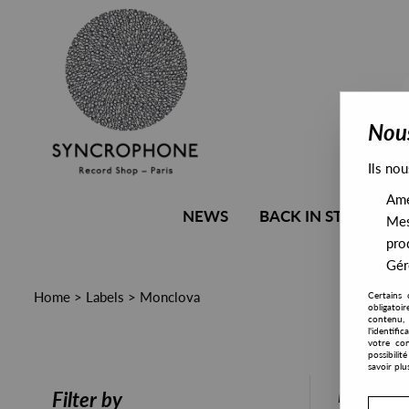
Nous
Ils nou
Amél
NEWS
BACK IN STOCK
Mes
pro
Gére
Home
>
Labels
>
Monclova
Certains 
obligatoi
contenu, 
l'identifi
votre con
possibili
savoir plu
PRESALE
Filter by