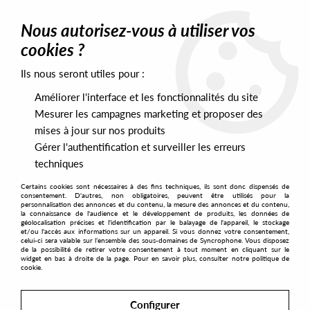
0
Nous autorisez-vous à utiliser vos
cookies ?
Ils nous seront utiles pour :
Home
>
Labels
>
MPT
Améliorer l'interface et les fonctionnalités du site
MPT
Mesurer les campagnes marketing et proposer des
mises à jour sur nos produits
Gérer l'authentification et surveiller les erreurs
SORT & FILTER
techniques
Certains cookies sont nécessaires à des fins techniques, ils sont donc dispensés de
PRESALES EXCLUSIVES
consentement. D'autres, non obligatoires, peuvent être utilisés pour la
personnalisation des annonces et du contenu, la mesure des annonces et du contenu,
la connaissance de l'audience et le développement de produits, les données de
géolocalisation précises et l'identification par le balayage de l'appareil, le stockage
1
et/ou l'accès aux informations sur un appareil. Si vous donnez votre consentement,
celui-ci sera valable sur l’ensemble des sous-domaines de Syncrophone. Vous disposez
de la possibilité de retirer votre consentement à tout moment en cliquant sur le
widget en bas à droite de la page. Pour en savoir plus, consulter notre politique de
cookie.
Configurer