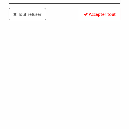
Tout refuser
Accepter tout
MPT
MOP
tranco traxx
10,00 €