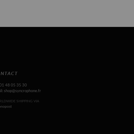
NTACT
 01 48 05 35 30
il: shop@syncrophone.fr
LDWIDE SHIPPING VIA
onopost