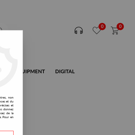
0
0
DJ EQUIPMENT
DIGITAL
utres, non
nces et du
récises et
vous donnez
osez de la
e. Pour en