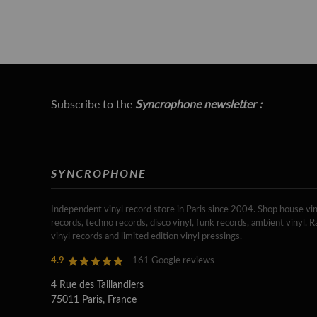
Subscribe to the
Syncrophone newsletter :
SYNCROPHONE
Independent vinyl record store in Paris since 2004. Shop house vin
records, techno records, disco vinyl, funk records, ambient vinyl. R
vinyl records and limited edition vinyl pressings.
4.9
- 161 Google reviews
4 Rue des Taillandiers
75011 Paris, France