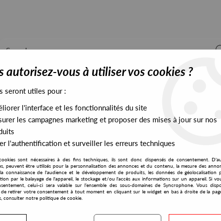
 autorisez-vous à utiliser vos cookies ?
s seront utiles pour :
iorer l'interface et les fonctionnalités du site
ALL STOCK
EXCLUSIVES
PRESALES EXCLUSIVES
urer les campagnes marketing et proposer des mises à jour sur nos
duits
r l'authentification et surveiller les erreurs techniques
cookies sont nécessaires à des fins techniques, ils sont donc dispensés de consentement. D'a
res, peuvent être utilisés pour la personnalisation des annonces et du contenu, la mesure des anno
la connaissance de l'audience et le développement de produits, les données de géolocalisation p
Music and Power
cation par le balayage de l'appareil, le stockage et/ou l'accès aux informations sur un appareil. Si 
sentement, celui-ci sera valable sur l’ensemble des sous-domaines de Syncrophone. Vous disp
té de retirer votre consentement à tout moment en cliquant sur le widget en bas à droite de la pag
s, consulter notre politique de cookie.
S EXCLUSIVES