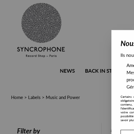
Nous
Ils nou
Amél
NEWS
BACK IN STOCK
Mes
pro
Gére
Home
>
Labels
>
Music and Power
Certains 
obligatoi
contenu, 
l'identifi
votre con
possibili
savoir plu
PRESALE
Filter by