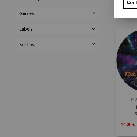
Conf
Genres
Labels
Sort by
MU
14,00 €