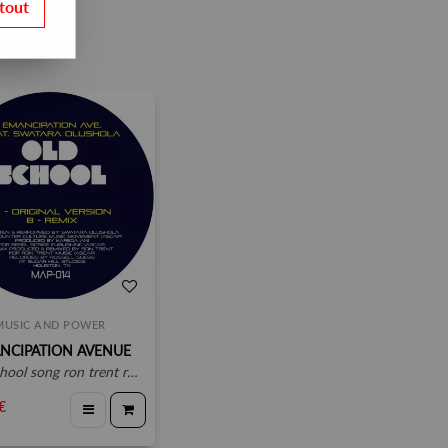
tout
MUSIC AND POWER
NCIPATION AVENUE
chool song ron trent rmx
€