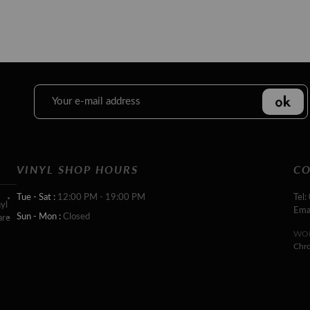
VINYL SHOP HOURS
CO
Tue - Sat :
12:00 PM - 19:00 PM
Tel:
yl
Ema
Sun - Mon :
Closed
are
WOR
Chr