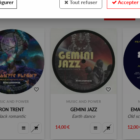
igurer
Tout refuser
Accepter 
3
SIC AND POWER
MUSIC AND POWER
RON TRENT
GEMINI JAZZ
EMA
black romantic
earth dance
old s
14,00 €
12,00 