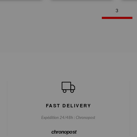
3
FAST DELIVERY
Expédition 24/48h : Chronopost
chronopost