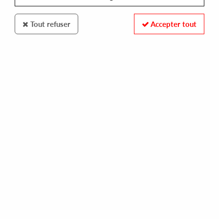
Tout refuser
Accepter tout
MOTHER TONGUE
JOVONN
mother tongue x neroli: volume 2
18,00 €