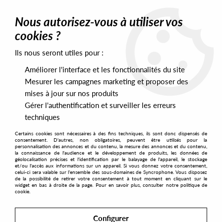
0
Nous autorisez-vous à utiliser vos
cookies ?
Ils nous seront utiles pour :
Home
>
Labels
>
Neroli
Améliorer l'interface et les fonctionnalités du site
Neroli
Mesurer les campagnes marketing et proposer des
mises à jour sur nos produits
Gérer l'authentification et surveiller les erreurs
SORT & FILTER
techniques
Certains cookies sont nécessaires à des fins techniques, ils sont donc dispensés de
PRESALES EXCLUSIVES
consentement. D'autres, non obligatoires, peuvent être utilisés pour la
personnalisation des annonces et du contenu, la mesure des annonces et du contenu,
la connaissance de l'audience et le développement de produits, les données de
géolocalisation précises et l'identification par le balayage de l'appareil, le stockage
4
et/ou l'accès aux informations sur un appareil. Si vous donnez votre consentement,
celui-ci sera valable sur l’ensemble des sous-domaines de Syncrophone. Vous disposez
de la possibilité de retirer votre consentement à tout moment en cliquant sur le
widget en bas à droite de la page. Pour en savoir plus, consulter notre politique de
cookie.
Configurer