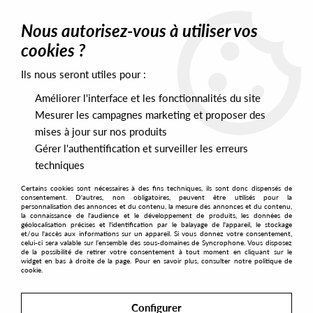
0
Nous autorisez-vous à utiliser vos
cookies ?
Ils nous seront utiles pour :
Home
>
Labels
>
Night Vision
Améliorer l'interface et les fonctionnalités du site
Night Vision
Mesurer les campagnes marketing et proposer des
mises à jour sur nos produits
Gérer l'authentification et surveiller les erreurs
SORT & FILTER
techniques
Certains cookies sont nécessaires à des fins techniques, ils sont donc dispensés de
PRESALES EXCLUSIVES
consentement. D'autres, non obligatoires, peuvent être utilisés pour la
personnalisation des annonces et du contenu, la mesure des annonces et du contenu,
la connaissance de l'audience et le développement de produits, les données de
géolocalisation précises et l'identification par le balayage de l'appareil, le stockage
2
et/ou l'accès aux informations sur un appareil. Si vous donnez votre consentement,
celui-ci sera valable sur l’ensemble des sous-domaines de Syncrophone. Vous disposez
de la possibilité de retirer votre consentement à tout moment en cliquant sur le
widget en bas à droite de la page. Pour en savoir plus, consulter notre politique de
cookie.
Configurer