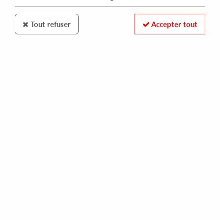
Tout refuser
Accepter tout
NIGHT VISION
INTROVERT
lemon days
4,00 €