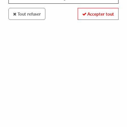
Tout refuser
Accepter tout
NIGHT VISON
INFINITI
game one (orlando voorn + quantec remixes)
10,00 €