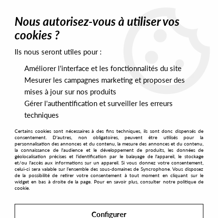
0
Nous autorisez-vous à utiliser vos
cookies ?
Ils nous seront utiles pour :
Home
>
Labels
>
Night Vison
Améliorer l'interface et les fonctionnalités du site
Night Vison
Mesurer les campagnes marketing et proposer des
mises à jour sur nos produits
Gérer l'authentification et surveiller les erreurs
SORT & FILTER
techniques
Certains cookies sont nécessaires à des fins techniques, ils sont donc dispensés de
PRESALES EXCLUSIVES
consentement. D'autres, non obligatoires, peuvent être utilisés pour la
personnalisation des annonces et du contenu, la mesure des annonces et du contenu,
la connaissance de l'audience et le développement de produits, les données de
géolocalisation précises et l'identification par le balayage de l'appareil, le stockage
3
et/ou l'accès aux informations sur un appareil. Si vous donnez votre consentement,
celui-ci sera valable sur l’ensemble des sous-domaines de Syncrophone. Vous disposez
de la possibilité de retirer votre consentement à tout moment en cliquant sur le
widget en bas à droite de la page. Pour en savoir plus, consulter notre politique de
cookie.
Configurer