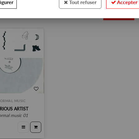
igurer
Tout refuser
Accepter 
1
ORMAL MUSIC
RIOUS ARTIST
normal music 01