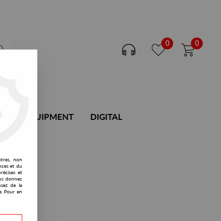
0
0
DJ EQUIPMENT
DIGITAL
utres, non
nces et du
récises et
vous donnez
osez de la
e. Pour en