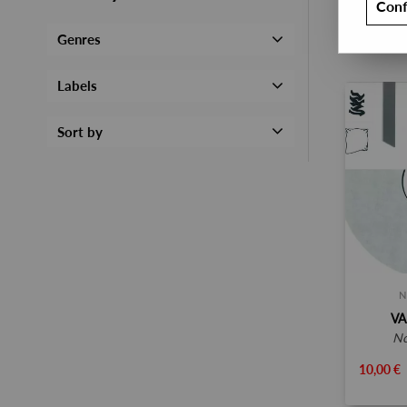
Conf
Genres
Labels
Sort by
N
VA
10,00 €