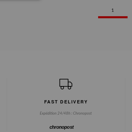
1
FAST DELIVERY
Expédition 24/48h : Chronopost
chronopost