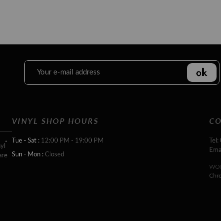
VINYL SHOP HOURS
CO
Tue - Sat :
12:00 PM - 19:00 PM
Tel:
yl
Ema
Sun - Mon :
Closed
are
WOR
Chr