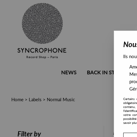
Nous
Ils nou
Amél
NEWS
BACK IN STOCK
Mes
pro
Gére
Home
>
Labels
>
Normal Music
Certains 
obligatoi
contenu, 
l'identifi
votre con
possibili
savoir plu
PRESALE
Filter by