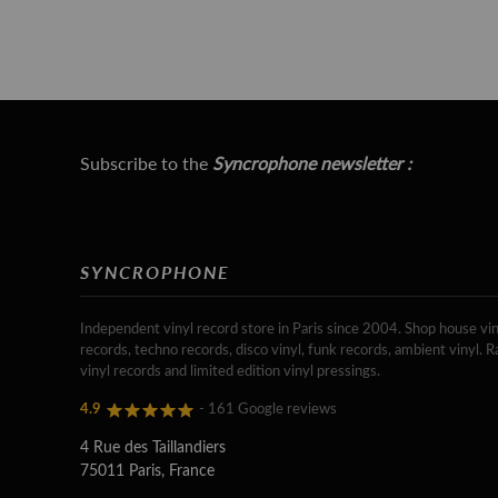
Subscribe to the
Syncrophone newsletter :
SYNCROPHONE
Independent vinyl record store in Paris since 2004. Shop house vin
records, techno records, disco vinyl, funk records, ambient vinyl. R
vinyl records and limited edition vinyl pressings.
4.9
- 161 Google reviews
4 Rue des Taillandiers
75011 Paris, France