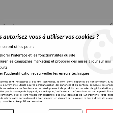
 autorisez-vous à utiliser vos cookies ?
s seront utiles pour :
iorer l'interface et les fonctionnalités du site
ALL STOCK
EXCLUSIVES
PRESALES EXCLUSIVES
urer les campagnes marketing et proposer des mises à jour sur nos
duits
r l'authentification et surveiller les erreurs techniques
cookies sont nécessaires à des fins techniques, ils sont donc dispensés de consentement. D'a
res, peuvent être utilisés pour la personnalisation des annonces et du contenu, la mesure des anno
la connaissance de l'audience et le développement de produits, les données de géolocalisation p
Normal Music
cation par le balayage de l'appareil, le stockage et/ou l'accès aux informations sur un appareil. Si 
sentement, celui-ci sera valable sur l’ensemble des sous-domaines de Syncrophone. Vous disp
té de retirer votre consentement à tout moment en cliquant sur le widget en bas à droite de la pag
s, consulter notre politique de cookie.
S EXCLUSIVES