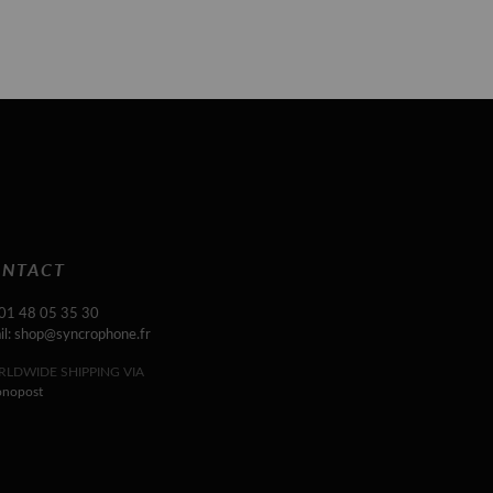
NTACT
 01 48 05 35 30
il: shop@syncrophone.fr
LDWIDE SHIPPING VIA
onopost