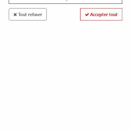
Tout refuser
Accepter tout
PRINCE ‎- THE RAINBOW CHILDREN [REISSUE]
50,00 €