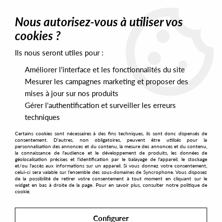
0
Nous autorisez-vous à utiliser vos
cookies ?
Ils nous seront utiles pour :
Home
>
Labels
>
NPG Records
Améliorer l'interface et les fonctionnalités du site
NPG Records
Mesurer les campagnes marketing et proposer des
mises à jour sur nos produits
Gérer l'authentification et surveiller les erreurs
SORT & FILTER
techniques
Certains cookies sont nécessaires à des fins techniques, ils sont donc dispensés de
PRESALES EXCLUSIVES
consentement. D'autres, non obligatoires, peuvent être utilisés pour la
personnalisation des annonces et du contenu, la mesure des annonces et du contenu,
la connaissance de l'audience et le développement de produits, les données de
géolocalisation précises et l'identification par le balayage de l'appareil, le stockage
1
et/ou l'accès aux informations sur un appareil. Si vous donnez votre consentement,
celui-ci sera valable sur l’ensemble des sous-domaines de Syncrophone. Vous disposez
de la possibilité de retirer votre consentement à tout moment en cliquant sur le
widget en bas à droite de la page. Pour en savoir plus, consulter notre politique de
cookie.
Configurer