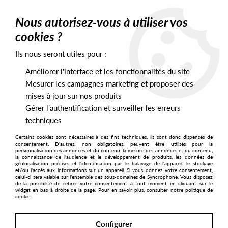
0
Nous autorisez-vous à utiliser vos
cookies ?
Ils nous seront utiles pour :
Home
>
Labels
>
Ojodeapolo
Améliorer l'interface et les fonctionnalités du site
Ojodeapolo
Mesurer les campagnes marketing et proposer des
mises à jour sur nos produits
Gérer l'authentification et surveiller les erreurs
SORT & FILTER
techniques
Certains cookies sont nécessaires à des fins techniques, ils sont donc dispensés de
PRESALES EXCLUSIVES
consentement. D'autres, non obligatoires, peuvent être utilisés pour la
personnalisation des annonces et du contenu, la mesure des annonces et du contenu,
la connaissance de l'audience et le développement de produits, les données de
géolocalisation précises et l'identification par le balayage de l'appareil, le stockage
1
et/ou l'accès aux informations sur un appareil. Si vous donnez votre consentement,
celui-ci sera valable sur l’ensemble des sous-domaines de Syncrophone. Vous disposez
de la possibilité de retirer votre consentement à tout moment en cliquant sur le
widget en bas à droite de la page. Pour en savoir plus, consulter notre politique de
cookie.
Configurer