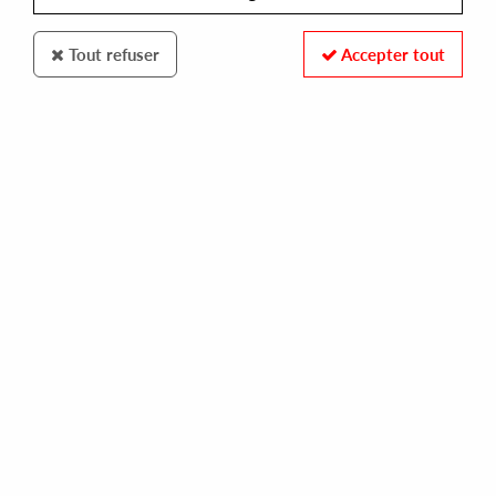
Tout refuser
Accepter tout
OJODEAPOLO
JORGE C
brother
12,00 €