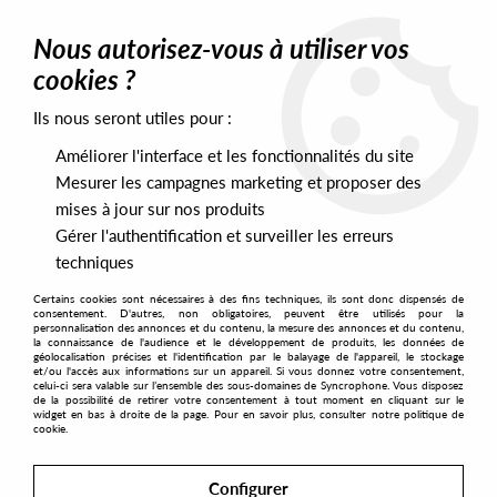
0
Nous autorisez-vous à utiliser vos
cookies ?
Ils nous seront utiles pour :
Home
>
Labels
>
Omaggio
Améliorer l'interface et les fonctionnalités du site
Omaggio
Mesurer les campagnes marketing et proposer des
mises à jour sur nos produits
Gérer l'authentification et surveiller les erreurs
SORT & FILTER
techniques
Certains cookies sont nécessaires à des fins techniques, ils sont donc dispensés de
PRESALES EXCLUSIVES
consentement. D'autres, non obligatoires, peuvent être utilisés pour la
personnalisation des annonces et du contenu, la mesure des annonces et du contenu,
la connaissance de l'audience et le développement de produits, les données de
géolocalisation précises et l'identification par le balayage de l'appareil, le stockage
2
et/ou l'accès aux informations sur un appareil. Si vous donnez votre consentement,
celui-ci sera valable sur l’ensemble des sous-domaines de Syncrophone. Vous disposez
de la possibilité de retirer votre consentement à tout moment en cliquant sur le
widget en bas à droite de la page. Pour en savoir plus, consulter notre politique de
cookie.
Configurer