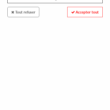
Tout refuser
Accepter tout
OMAGGIO
MAGGOTRON
floppy's from the main frame (reissue)
15,00 €