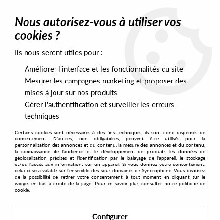
0
Nous autorisez-vous à utiliser vos
cookies ?
Ils nous seront utiles pour :
Home
>
Labels
>
Ornate Music
Améliorer l'interface et les fonctionnalités du site
Ornate Music
Mesurer les campagnes marketing et proposer des
mises à jour sur nos produits
Gérer l'authentification et surveiller les erreurs
SORT & FILTER
techniques
Certains cookies sont nécessaires à des fins techniques, ils sont donc dispensés de
PRESALES EXCLUSIVES
consentement. D'autres, non obligatoires, peuvent être utilisés pour la
personnalisation des annonces et du contenu, la mesure des annonces et du contenu,
la connaissance de l'audience et le développement de produits, les données de
géolocalisation précises et l'identification par le balayage de l'appareil, le stockage
3
et/ou l'accès aux informations sur un appareil. Si vous donnez votre consentement,
celui-ci sera valable sur l’ensemble des sous-domaines de Syncrophone. Vous disposez
de la possibilité de retirer votre consentement à tout moment en cliquant sur le
widget en bas à droite de la page. Pour en savoir plus, consulter notre politique de
cookie.
Configurer