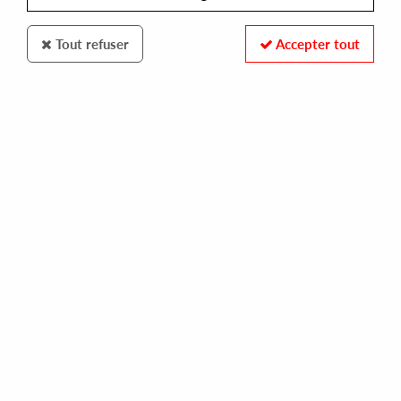
Tout refuser
Accepter tout
ORNATE MUSIC
JONNO & TOMMO
for dan ep (incl andres & brawther remixes)
16,00 €