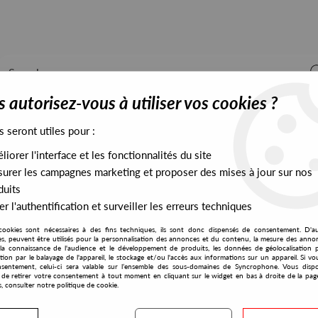
 autorisez-vous à utiliser vos cookies ?
s seront utiles pour :
iorer l'interface et les fonctionnalités du site
ALL STOCK
EXCLUSIVES
PRESALES EXCLUSIVES
urer les campagnes marketing et proposer des mises à jour sur nos
duits
r l'authentification et surveiller les erreurs techniques
cookies sont nécessaires à des fins techniques, ils sont donc dispensés de consentement. D'a
res, peuvent être utilisés pour la personnalisation des annonces et du contenu, la mesure des anno
la connaissance de l'audience et le développement de produits, les données de géolocalisation p
Peacefrog
cation par le balayage de l'appareil, le stockage et/ou l'accès aux informations sur un appareil. Si 
sentement, celui-ci sera valable sur l’ensemble des sous-domaines de Syncrophone. Vous disp
té de retirer votre consentement à tout moment en cliquant sur le widget en bas à droite de la pag
s, consulter notre politique de cookie.
S EXCLUSIVES