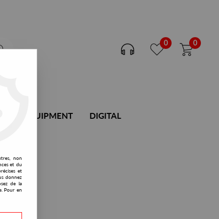
0
0
DJ EQUIPMENT
DIGITAL
utres, non
nces et du
récises et
vous donnez
osez de la
e. Pour en