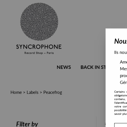
Nous
Ils nou
Amél
NEWS
BACK IN STOCK
Mes
pro
Gére
Home
>
Labels
>
Peacefrog
Certains 
obligatoi
contenu, 
l'identifi
votre con
possibili
savoir plu
PRESALE
Filter by