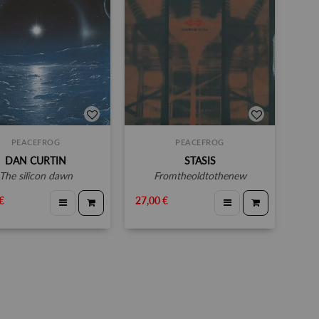
PEACEFROG
PEACEFROG
DAN CURTIN
STASIS
the silicon dawn
fromtheoldtothenew
€
27,00 €