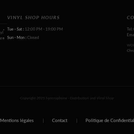
VINYL SHOP HOURS
CO
Tue - Sat :
12:00 PM - 19:00 PM
Tel:
yl
Ema
Sun - Mon :
Closed
are
WOR
Chr
Copyright 2025 Syncrophone - Distribution and Vinyl Shop
Mentions légales
|
Contact
|
Politique de Confidentia