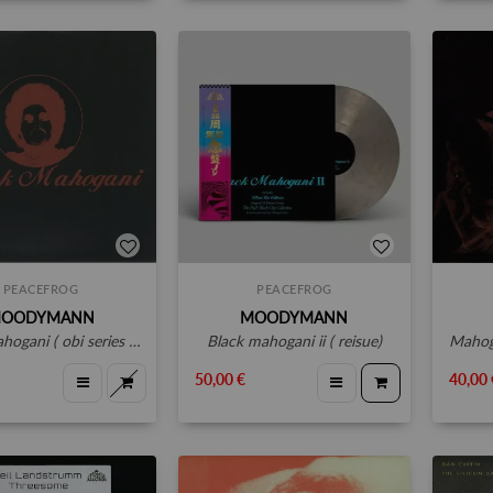
PEACEFROG
PEACEFROG
OODYMANN
MOODYMANN
gani ( obi series ) 3 vinyls
black mahogani ii ( reisue)
mahoga
50,00 €
40,00 