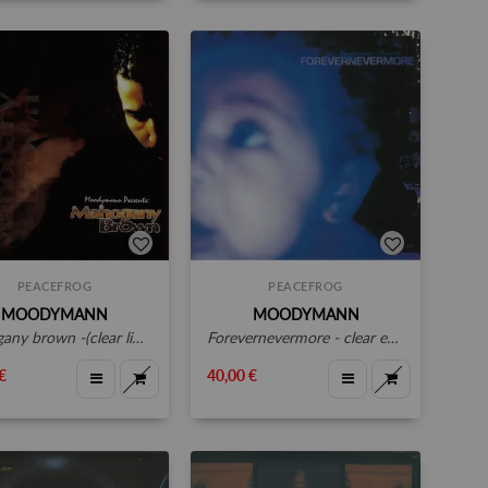
PEACEFROG
PEACEFROG
MOODYMANN
MOODYMANN
ny brown -(clear limited vinyl )
forevernevermore - clear edition
€
40,00 €