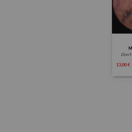
M
don'
13,00 €