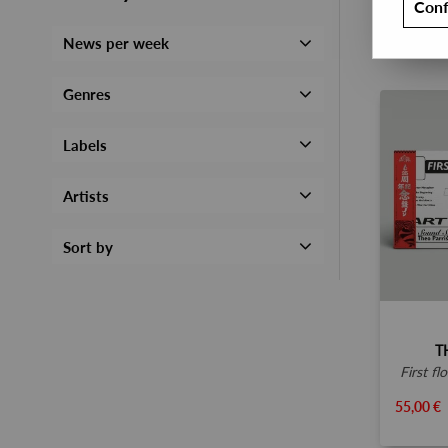
Conf
News per week
Genres
Labels
Artists
Sort by
T
first f
55,00 €