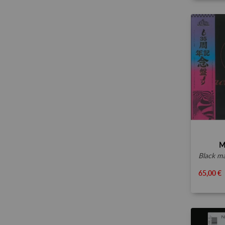
M
black maho
65,00 €