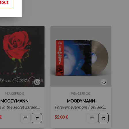
tout
PEACEFROG
PEACEFROG
MOODYMANN
MOODYMANN
in the secret garden - obi edition
forevernevermore ( obi series )
€
55,00 €