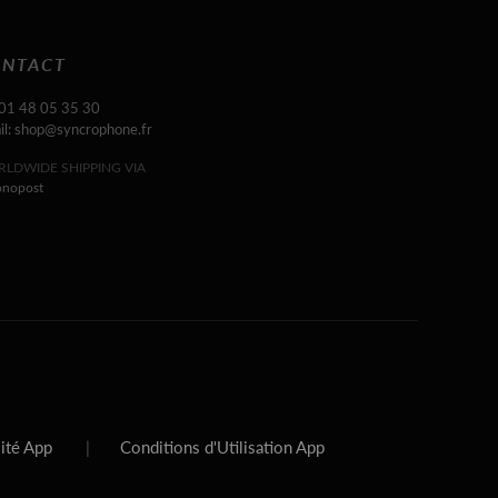
NTACT
 01 48 05 35 30
il: shop@syncrophone.fr
LDWIDE SHIPPING VIA
onopost
lité App
|
Conditions d'Utilisation App