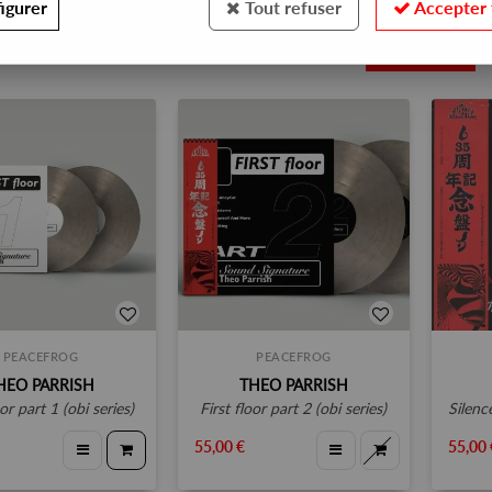
igurer
Tout refuser
Accepter 
13
PEACEFROG
PEACEFROG
HEO PARRISH
THEO PARRISH
loor part 1 (obi series)
first floor part 2 (obi series)
silence 
55,00 €
55,00 