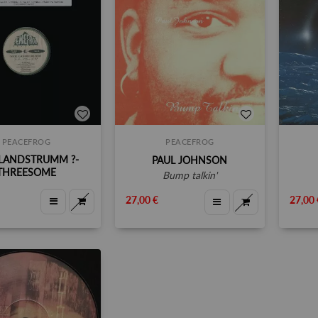
PEACEFROG
PEACEFROG
 LANDSTRUMM ‎?-
PAUL JOHNSON
THREESOME
bump talkin'
27,00 €
27,00 