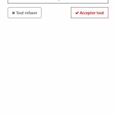
Tout refuser
Accepter tout
PEZZATE
TWICE / VOLCOV
pezzate 001
14,00 €