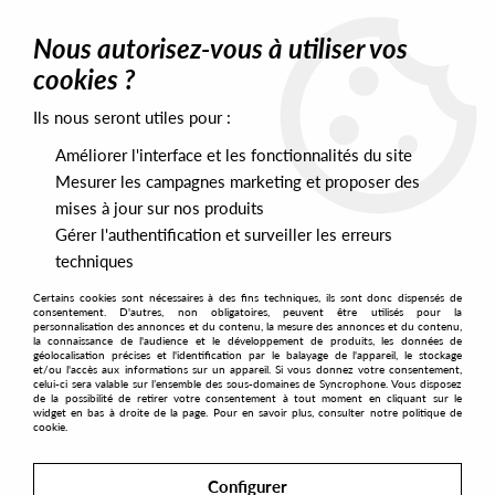
0
Nous autorisez-vous à utiliser vos
cookies ?
Ils nous seront utiles pour :
Home
>
Labels
>
Pezzate
Améliorer l'interface et les fonctionnalités du site
Pezzate
Mesurer les campagnes marketing et proposer des
mises à jour sur nos produits
Gérer l'authentification et surveiller les erreurs
SORT & FILTER
techniques
Certains cookies sont nécessaires à des fins techniques, ils sont donc dispensés de
PRESALES EXCLUSIVES
consentement. D'autres, non obligatoires, peuvent être utilisés pour la
personnalisation des annonces et du contenu, la mesure des annonces et du contenu,
la connaissance de l'audience et le développement de produits, les données de
géolocalisation précises et l'identification par le balayage de l'appareil, le stockage
2
et/ou l'accès aux informations sur un appareil. Si vous donnez votre consentement,
celui-ci sera valable sur l’ensemble des sous-domaines de Syncrophone. Vous disposez
de la possibilité de retirer votre consentement à tout moment en cliquant sur le
widget en bas à droite de la page. Pour en savoir plus, consulter notre politique de
cookie.
Configurer