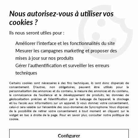
0
Nous autorisez-vous à utiliser vos
cookies ?
Ils nous seront utiles pour :
Home
>
Labels
>
Phonica Records
Améliorer l'interface et les fonctionnalités du site
Phonica Records
Mesurer les campagnes marketing et proposer des
mises à jour sur nos produits
Gérer l'authentification et surveiller les erreurs
SORT & FILTER
techniques
Certains cookies sont nécessaires à des fins techniques, ils sont donc dispensés de
PRESALES EXCLUSIVES
consentement. D'autres, non obligatoires, peuvent être utilisés pour la
personnalisation des annonces et du contenu, la mesure des annonces et du contenu,
la connaissance de l'audience et le développement de produits, les données de
géolocalisation précises et l'identification par le balayage de l'appareil, le stockage
2
et/ou l'accès aux informations sur un appareil. Si vous donnez votre consentement,
celui-ci sera valable sur l’ensemble des sous-domaines de Syncrophone. Vous disposez
de la possibilité de retirer votre consentement à tout moment en cliquant sur le
widget en bas à droite de la page. Pour en savoir plus, consulter notre politique de
cookie.
Configurer