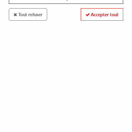
Tout refuser
Accepter tout
PHONICA RECORDS
AUSTIN ATO
when love is tender
16,00 €