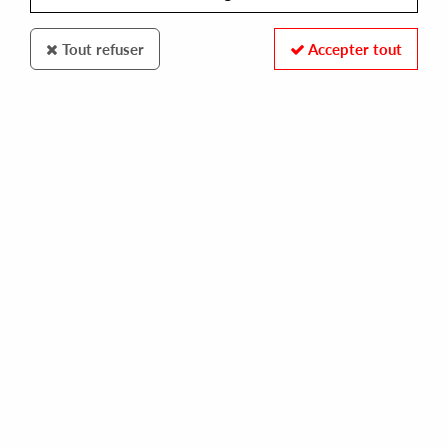
Tout refuser
Accepter tout
PHREAKIN
AYRE
time ep
5,00 €