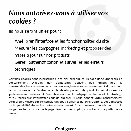
0
Nous autorisez-vous à utiliser vos
cookies ?
Ils nous seront utiles pour :
Home
>
Labels
>
Phreakin
Améliorer l'interface et les fonctionnalités du site
Phreakin
Mesurer les campagnes marketing et proposer des
mises à jour sur nos produits
Gérer l'authentification et surveiller les erreurs
SORT & FILTER
techniques
Certains cookies sont nécessaires à des fins techniques, ils sont donc dispensés de
PRESALES EXCLUSIVES
consentement. D'autres, non obligatoires, peuvent être utilisés pour la
personnalisation des annonces et du contenu, la mesure des annonces et du contenu,
la connaissance de l'audience et le développement de produits, les données de
géolocalisation précises et l'identification par le balayage de l'appareil, le stockage
3
et/ou l'accès aux informations sur un appareil. Si vous donnez votre consentement,
celui-ci sera valable sur l’ensemble des sous-domaines de Syncrophone. Vous disposez
de la possibilité de retirer votre consentement à tout moment en cliquant sur le
widget en bas à droite de la page. Pour en savoir plus, consulter notre politique de
cookie.
Configurer