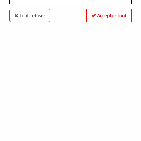
Tout refuser
Accepter tout
PRAYERS FOR THE LONG LIFE
IDEOGRAMA
prayers for the long life 05
13,99 €