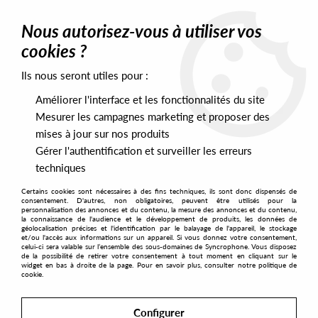
0
Nous autorisez-vous à utiliser vos
cookies ?
Ils nous seront utiles pour :
Home
>
Labels
>
Prayers For The Long Life
Améliorer l'interface et les fonctionnalités du site
Prayers For The Long Life
Mesurer les campagnes marketing et proposer des
mises à jour sur nos produits
Gérer l'authentification et surveiller les erreurs
SORT & FILTER
techniques
Certains cookies sont nécessaires à des fins techniques, ils sont donc dispensés de
PRESALES EXCLUSIVES
consentement. D'autres, non obligatoires, peuvent être utilisés pour la
personnalisation des annonces et du contenu, la mesure des annonces et du contenu,
la connaissance de l'audience et le développement de produits, les données de
géolocalisation précises et l'identification par le balayage de l'appareil, le stockage
1
et/ou l'accès aux informations sur un appareil. Si vous donnez votre consentement,
celui-ci sera valable sur l’ensemble des sous-domaines de Syncrophone. Vous disposez
de la possibilité de retirer votre consentement à tout moment en cliquant sur le
widget en bas à droite de la page. Pour en savoir plus, consulter notre politique de
cookie.
Configurer