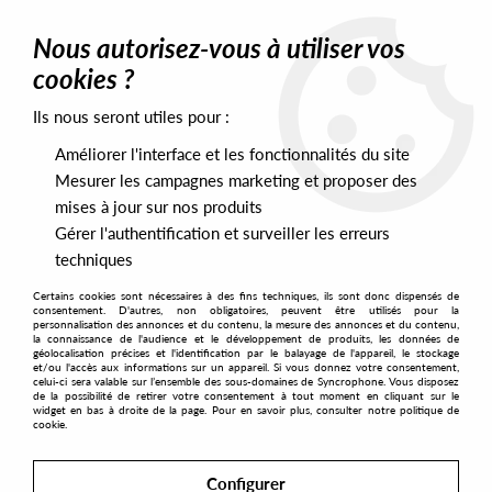
0
Nous autorisez-vous à utiliser vos
cookies ?
Ils nous seront utiles pour :
Home
>
Labels
>
Redsonja Records
Améliorer l'interface et les fonctionnalités du site
Redsonja Records
Mesurer les campagnes marketing et proposer des
mises à jour sur nos produits
Gérer l'authentification et surveiller les erreurs
SORT & FILTER
techniques
Certains cookies sont nécessaires à des fins techniques, ils sont donc dispensés de
PRESALES EXCLUSIVES
consentement. D'autres, non obligatoires, peuvent être utilisés pour la
personnalisation des annonces et du contenu, la mesure des annonces et du contenu,
la connaissance de l'audience et le développement de produits, les données de
géolocalisation précises et l'identification par le balayage de l'appareil, le stockage
1
et/ou l'accès aux informations sur un appareil. Si vous donnez votre consentement,
celui-ci sera valable sur l’ensemble des sous-domaines de Syncrophone. Vous disposez
de la possibilité de retirer votre consentement à tout moment en cliquant sur le
widget en bas à droite de la page. Pour en savoir plus, consulter notre politique de
cookie.
Configurer