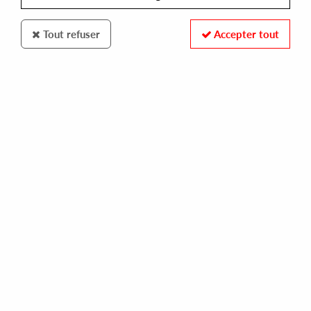
Tout refuser
Accepter tout
REDSONJA RECORDS
PELACHA, SERKIN, K3RN3L PØISSØN, TRØMMEL
ep#2
12,00 €