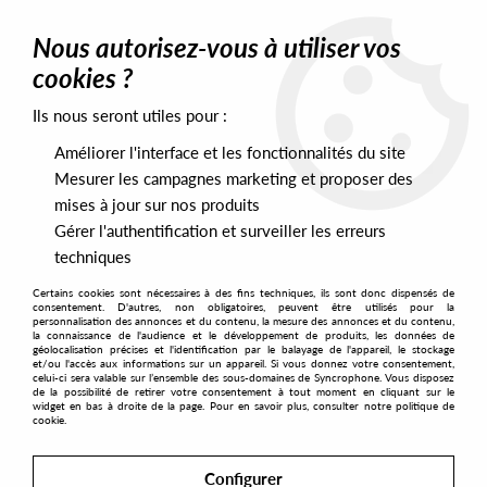
0
Nous autorisez-vous à utiliser vos
cookies ?
Ils nous seront utiles pour :
Home
>
Labels
>
RHT
Améliorer l'interface et les fonctionnalités du site
RHT
Mesurer les campagnes marketing et proposer des
mises à jour sur nos produits
Gérer l'authentification et surveiller les erreurs
SORT & FILTER
techniques
Certains cookies sont nécessaires à des fins techniques, ils sont donc dispensés de
PRESALES EXCLUSIVES
consentement. D'autres, non obligatoires, peuvent être utilisés pour la
personnalisation des annonces et du contenu, la mesure des annonces et du contenu,
la connaissance de l'audience et le développement de produits, les données de
géolocalisation précises et l'identification par le balayage de l'appareil, le stockage
2
et/ou l'accès aux informations sur un appareil. Si vous donnez votre consentement,
celui-ci sera valable sur l’ensemble des sous-domaines de Syncrophone. Vous disposez
de la possibilité de retirer votre consentement à tout moment en cliquant sur le
widget en bas à droite de la page. Pour en savoir plus, consulter notre politique de
cookie.
Configurer