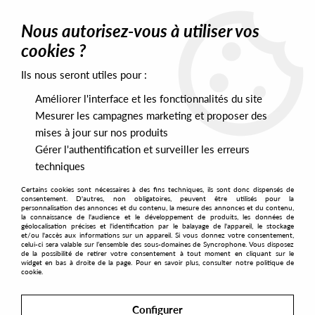
0
Nous autorisez-vous à utiliser vos
cookies ?
Ils nous seront utiles pour :
Home
>
Labels
>
Secret Society
Améliorer l'interface et les fonctionnalités du site
Secret Society
Mesurer les campagnes marketing et proposer des
mises à jour sur nos produits
Gérer l'authentification et surveiller les erreurs
SORT & FILTER
techniques
Certains cookies sont nécessaires à des fins techniques, ils sont donc dispensés de
PRESALES EXCLUSIVES
consentement. D'autres, non obligatoires, peuvent être utilisés pour la
personnalisation des annonces et du contenu, la mesure des annonces et du contenu,
la connaissance de l'audience et le développement de produits, les données de
géolocalisation précises et l'identification par le balayage de l'appareil, le stockage
2
et/ou l'accès aux informations sur un appareil. Si vous donnez votre consentement,
celui-ci sera valable sur l’ensemble des sous-domaines de Syncrophone. Vous disposez
de la possibilité de retirer votre consentement à tout moment en cliquant sur le
widget en bas à droite de la page. Pour en savoir plus, consulter notre politique de
cookie.
Configurer