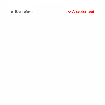
Tout refuser
Accepter tout
SECRET SOCIETY
SECRET SOCIETY
ep 2
10,00 €