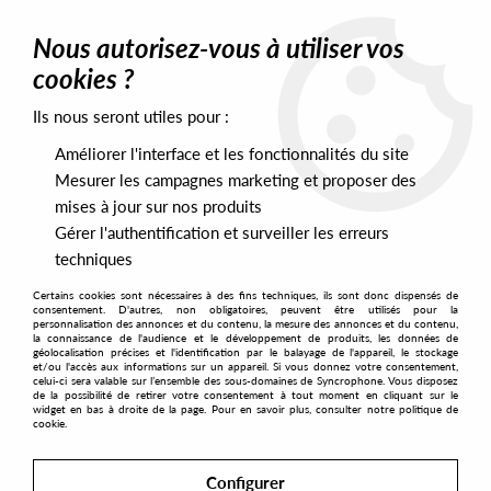
0
Nous autorisez-vous à utiliser vos
cookies ?
Ils nous seront utiles pour :
Home
>
Labels
>
Silverlining Dubs
Améliorer l'interface et les fonctionnalités du site
Silverlining Dubs
Mesurer les campagnes marketing et proposer des
mises à jour sur nos produits
Gérer l'authentification et surveiller les erreurs
SORT & FILTER
techniques
Certains cookies sont nécessaires à des fins techniques, ils sont donc dispensés de
PRESALES EXCLUSIVES
consentement. D'autres, non obligatoires, peuvent être utilisés pour la
personnalisation des annonces et du contenu, la mesure des annonces et du contenu,
la connaissance de l'audience et le développement de produits, les données de
géolocalisation précises et l'identification par le balayage de l'appareil, le stockage
1
et/ou l'accès aux informations sur un appareil. Si vous donnez votre consentement,
celui-ci sera valable sur l’ensemble des sous-domaines de Syncrophone. Vous disposez
de la possibilité de retirer votre consentement à tout moment en cliquant sur le
widget en bas à droite de la page. Pour en savoir plus, consulter notre politique de
cookie.
Configurer