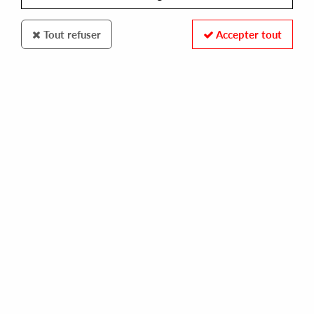
Tout refuser
Accepter tout
SILVERLINING DUBS
ARCTOR / JAY HILL / RAVI MCARTHUR / SPOOK IN THE HOUSE
silverlining dubs (x) (silverlining mix)
13,00 €