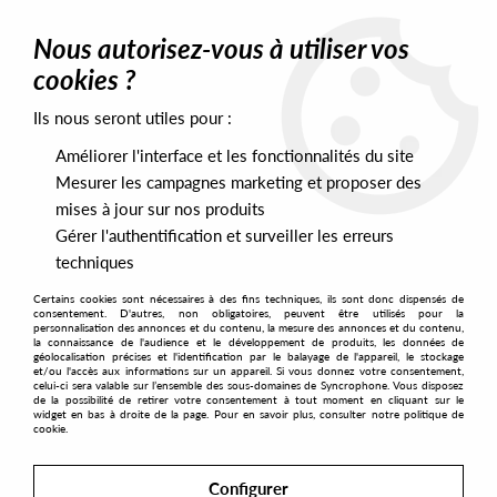
0
Nous autorisez-vous à utiliser vos
cookies ?
Ils nous seront utiles pour :
Home
>
Labels
>
Strength Music
Améliorer l'interface et les fonctionnalités du site
Strength Music
Mesurer les campagnes marketing et proposer des
mises à jour sur nos produits
Gérer l'authentification et surveiller les erreurs
SORT & FILTER
techniques
Certains cookies sont nécessaires à des fins techniques, ils sont donc dispensés de
PRESALES EXCLUSIVES
consentement. D'autres, non obligatoires, peuvent être utilisés pour la
personnalisation des annonces et du contenu, la mesure des annonces et du contenu,
la connaissance de l'audience et le développement de produits, les données de
géolocalisation précises et l'identification par le balayage de l'appareil, le stockage
2
et/ou l'accès aux informations sur un appareil. Si vous donnez votre consentement,
celui-ci sera valable sur l’ensemble des sous-domaines de Syncrophone. Vous disposez
de la possibilité de retirer votre consentement à tout moment en cliquant sur le
widget en bas à droite de la page. Pour en savoir plus, consulter notre politique de
cookie.
Configurer