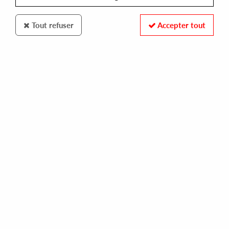
Tout refuser
Accepter tout
STRENGTH MUSIC
DJ QU
lucid chapter
14,99 €