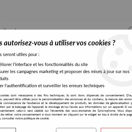
 autorisez-vous à utiliser vos cookies ?
s seront utiles pour :
iorer l'interface et les fonctionnalités du site
ALL STOCK
EXCLUSIVES
PRESALES EXCLUSIVES
urer les campagnes marketing et proposer des mises à jour sur nos
duits
r l'authentification et surveiller les erreurs techniques
cookies sont nécessaires à des fins techniques, ils sont donc dispensés de consentement. D'a
res, peuvent être utilisés pour la personnalisation des annonces et du contenu, la mesure des anno
la connaissance de l'audience et le développement de produits, les données de géolocalisation p
Super95
cation par le balayage de l'appareil, le stockage et/ou l'accès aux informations sur un appareil. Si 
sentement, celui-ci sera valable sur l’ensemble des sous-domaines de Syncrophone. Vous disp
té de retirer votre consentement à tout moment en cliquant sur le widget en bas à droite de la pag
s, consulter notre politique de cookie.
S EXCLUSIVES