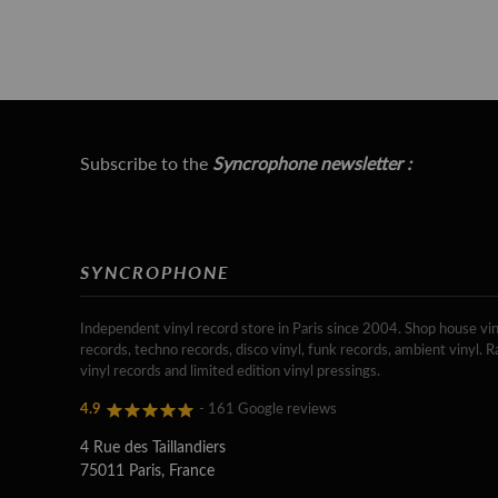
Subscribe to the
Syncrophone newsletter :
SYNCROPHONE
Independent vinyl record store in Paris since 2004. Shop house vin
records, techno records, disco vinyl, funk records, ambient vinyl. R
vinyl records and limited edition vinyl pressings.
4.9
- 161 Google reviews
4 Rue des Taillandiers
75011 Paris, France