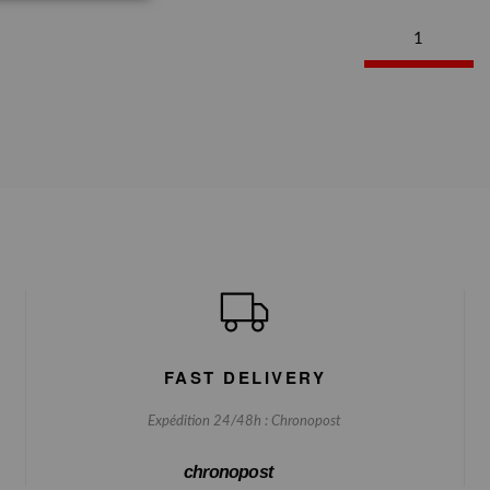
1
FAST DELIVERY
Expédition 24/48h : Chronopost
chronopost