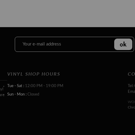
VINYL SHOP HOURS
CO
Tue - Sat :
12:00 PM - 19:00 PM
Tel:
yl
Ema
Sun - Mon :
Closed
are
WOR
Chr