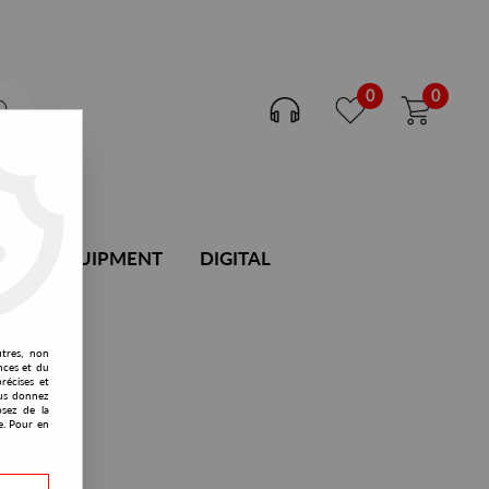
0
0
DJ EQUIPMENT
DIGITAL
utres, non
nces et du
récises et
vous donnez
osez de la
e. Pour en