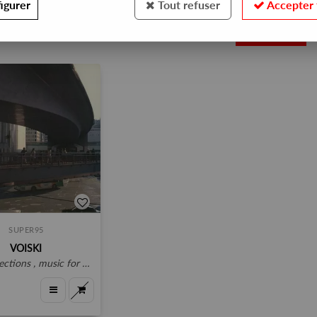
igurer
Tout refuser
Accepter 
1
SUPER95
VOISKI
ctions , music for clouds