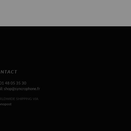
NTACT
 01 48 05 35 30
il: shop@syncrophone.fr
LDWIDE SHIPPING VIA
onopost