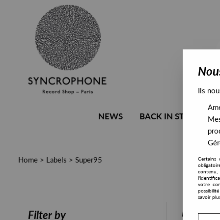
Nous
Ils nou
Amél
NEWS
BACK IN STOCK
Mes
pro
Gére
Home
>
Labels
>
Super95
Certains 
obligatoi
contenu, 
l'identifi
votre con
possibili
savoir plu
PRESALE
Filter by