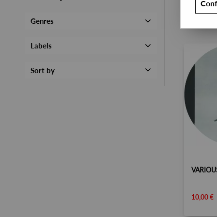
Conf
Genres
Labels
Sort by
10,00 €