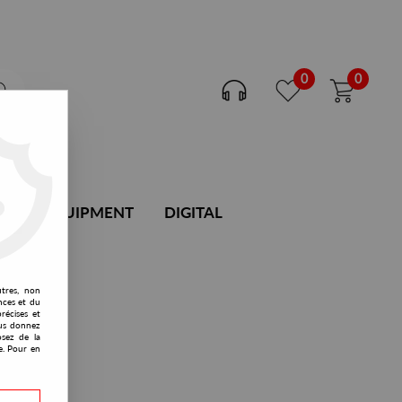
0
0
DJ EQUIPMENT
DIGITAL
utres, non
nces et du
récises et
vous donnez
osez de la
e. Pour en