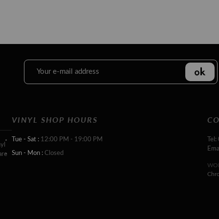
VINYL SHOP HOURS
CO
Tue - Sat :
12:00 PM - 19:00 PM
Tel:
yl
Ema
Sun - Mon :
Closed
are
WOR
Chr