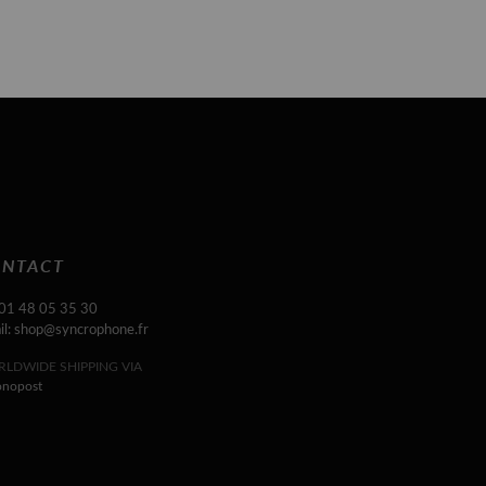
NTACT
 01 48 05 35 30
il: shop@syncrophone.fr
LDWIDE SHIPPING VIA
onopost