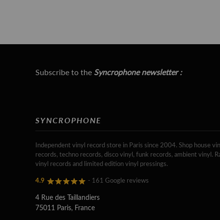
Subscribe to the
Syncrophone newsletter :
SYNCROPHONE
Independent vinyl record store in Paris since 2004. Shop house vin
records, techno records, disco vinyl, funk records, ambient vinyl. R
vinyl records and limited edition vinyl pressings.
4.9
- 161 Google reviews
4 Rue des Taillandiers
75011 Paris, France