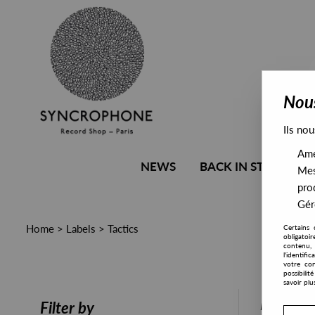
Nous
Ils nou
Amél
NEWS
BACK IN STOCK
Mes
pro
Gére
Home
>
Labels
>
Tactics
Certains 
obligatoi
contenu, 
l'identifi
votre con
possibili
savoir plu
PRESALE
Filter by