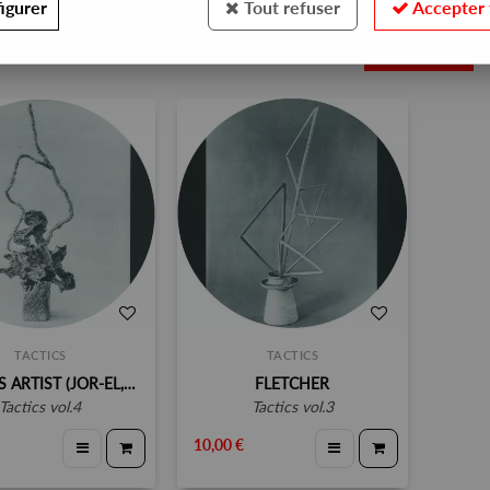
igurer
Tout refuser
Accepter 
2
TACTICS
TACTICS
VARIOUS ARTIST (JOR-EL, IMUGEN ORIHASAM, BENJAMIN BRUNN)
FLETCHER
tactics vol.4
tactics vol.3
10,00 €