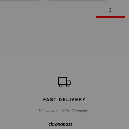
2
FAST DELIVERY
Expédition 24/48h : Chronopost
chronopost