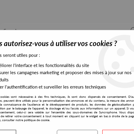
 autorisez-vous à utiliser vos cookies ?
s seront utiles pour :
iorer l'interface et les fonctionnalités du site
ALL STOCK
EXCLUSIVES
PRESALES EXCLUSIVES
urer les campagnes marketing et proposer des mises à jour sur nos
duits
r l'authentification et surveiller les erreurs techniques
cookies sont nécessaires à des fins techniques, ils sont donc dispensés de consentement. D'a
res, peuvent être utilisés pour la personnalisation des annonces et du contenu, la mesure des anno
la connaissance de l'audience et le développement de produits, les données de géolocalisation p
Tactics
cation par le balayage de l'appareil, le stockage et/ou l'accès aux informations sur un appareil. Si 
sentement, celui-ci sera valable sur l’ensemble des sous-domaines de Syncrophone. Vous disp
té de retirer votre consentement à tout moment en cliquant sur le widget en bas à droite de la pag
s, consulter notre politique de cookie.
S EXCLUSIVES