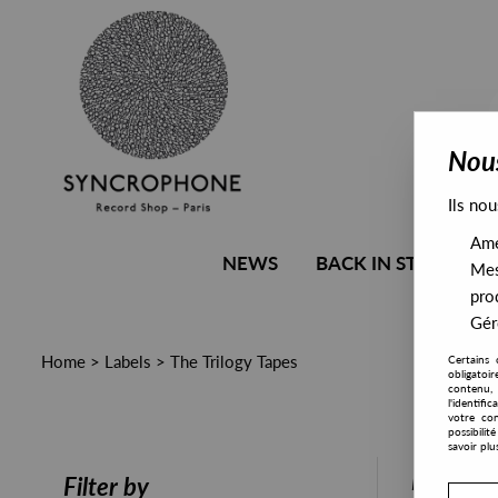
Nous
Ils nou
Amél
NEWS
BACK IN STOCK
Mes
pro
Gére
Home
>
Labels
>
The Trilogy Tapes
Certains 
obligatoi
contenu, 
l'identifi
votre con
possibili
savoir plu
PRESALE
Filter by