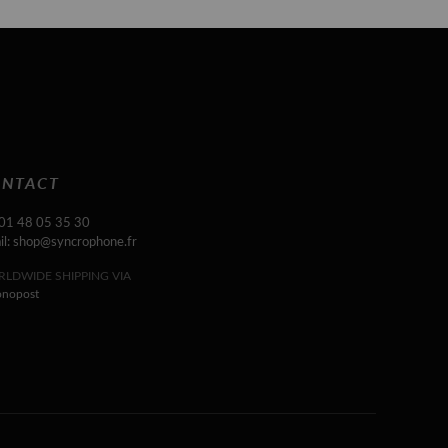
NTACT
 01 48 05 35 30
il: shop@syncrophone.fr
LDWIDE SHIPPING VIA
onopost