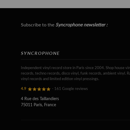
Subscribe to the
Syncrophone newsletter :
SYNCROPHONE
Independent vinyl record store in Paris since 2004. Shop house vin
records, techno records, disco vinyl, funk records, ambient vinyl. R
vinyl records and limited edition vinyl pressings.
4.9
- 161 Google reviews
4 Rue des Taillandiers
75011 Paris, France