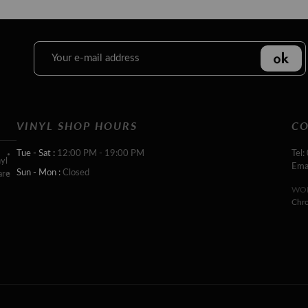
VINYL SHOP HOURS
CO
Tue - Sat :
12:00 PM - 19:00 PM
Tel:
yl
Ema
Sun - Mon :
Closed
are
WOR
Chr