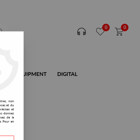
0
0
DJ EQUIPMENT
DIGITAL
utres, non
nces et du
récises et
vous donnez
osez de la
e. Pour en