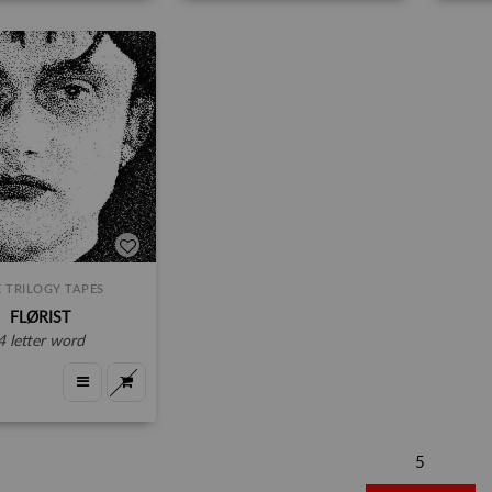
 TRILOGY TAPES
FLØRIST
4 letter word
5