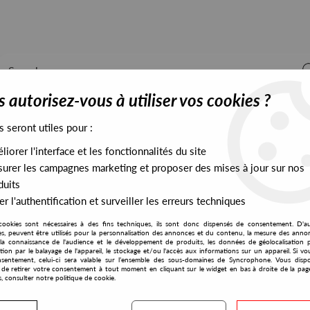
 autorisez-vous à utiliser vos cookies ?
s seront utiles pour :
iorer l'interface et les fonctionnalités du site
ALL STOCK
EXCLUSIVES
PRESALES EXCLUSIVES
urer les campagnes marketing et proposer des mises à jour sur nos
duits
r l'authentification et surveiller les erreurs techniques
cookies sont nécessaires à des fins techniques, ils sont donc dispensés de consentement. D'a
res, peuvent être utilisés pour la personnalisation des annonces et du contenu, la mesure des anno
la connaissance de l'audience et le développement de produits, les données de géolocalisation p
The Trilogy Tapes
cation par le balayage de l'appareil, le stockage et/ou l'accès aux informations sur un appareil. Si 
sentement, celui-ci sera valable sur l’ensemble des sous-domaines de Syncrophone. Vous disp
té de retirer votre consentement à tout moment en cliquant sur le widget en bas à droite de la pag
s, consulter notre politique de cookie.
S EXCLUSIVES