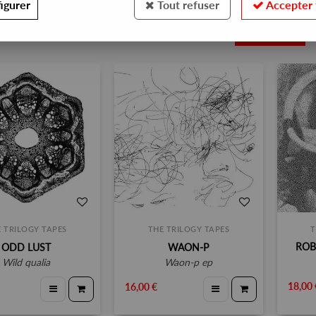
igurer
Tout refuser
Accepter 
5
 TRILOGY TAPES
THE TRILOGY TAPES
T
ROB
ODD LUST
WAON-P
wild qualia
waon-p ep
18,00 
16,00 €