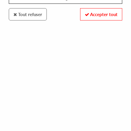
Tout refuser
Accepter tout
UNDERGROUND CLASSIC TRAX
PFANTASY CLUB / JOHNNY FIASCO
never give up
7,00 €