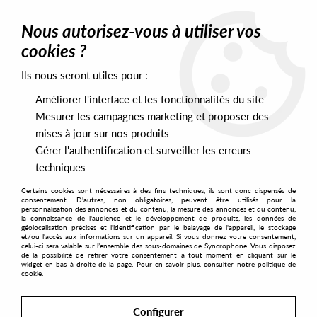
0
Nous autorisez-vous à utiliser vos
cookies ?
Ils nous seront utiles pour :
Home
>
Labels
>
Underground Classic Trax
Améliorer l'interface et les fonctionnalités du site
Underground Classic Trax
Mesurer les campagnes marketing et proposer des
mises à jour sur nos produits
Gérer l'authentification et surveiller les erreurs
SORT & FILTER
techniques
Certains cookies sont nécessaires à des fins techniques, ils sont donc dispensés de
PRESALES EXCLUSIVES
consentement. D'autres, non obligatoires, peuvent être utilisés pour la
personnalisation des annonces et du contenu, la mesure des annonces et du contenu,
la connaissance de l'audience et le développement de produits, les données de
géolocalisation précises et l'identification par le balayage de l'appareil, le stockage
3
et/ou l'accès aux informations sur un appareil. Si vous donnez votre consentement,
celui-ci sera valable sur l’ensemble des sous-domaines de Syncrophone. Vous disposez
de la possibilité de retirer votre consentement à tout moment en cliquant sur le
widget en bas à droite de la page. Pour en savoir plus, consulter notre politique de
cookie.
Configurer