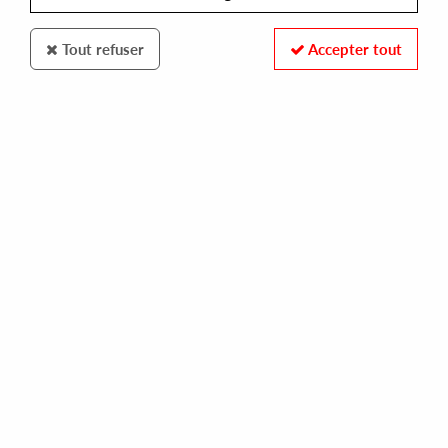
Tout refuser
Accepter tout
UTTER
O YUKI CONJUGATE
sleepwalker