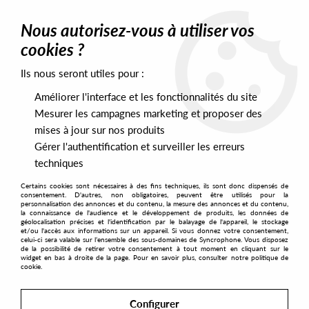
0
Nous autorisez-vous à utiliser vos
cookies ?
Ils nous seront utiles pour :
Home
>
Labels
>
Utter
Améliorer l'interface et les fonctionnalités du site
Utter
Mesurer les campagnes marketing et proposer des
mises à jour sur nos produits
Gérer l'authentification et surveiller les erreurs
SORT & FILTER
techniques
Certains cookies sont nécessaires à des fins techniques, ils sont donc dispensés de
PRESALES EXCLUSIVES
consentement. D'autres, non obligatoires, peuvent être utilisés pour la
personnalisation des annonces et du contenu, la mesure des annonces et du contenu,
la connaissance de l'audience et le développement de produits, les données de
géolocalisation précises et l'identification par le balayage de l'appareil, le stockage
5
et/ou l'accès aux informations sur un appareil. Si vous donnez votre consentement,
celui-ci sera valable sur l’ensemble des sous-domaines de Syncrophone. Vous disposez
de la possibilité de retirer votre consentement à tout moment en cliquant sur le
widget en bas à droite de la page. Pour en savoir plus, consulter notre politique de
cookie.
Configurer