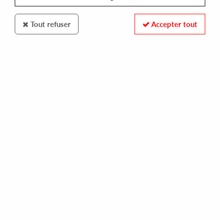
Tout refuser
Accepter tout
VERDANT
NESA AZADIKHAH/ ALISON MARKS
limbic resonance
16,00 €