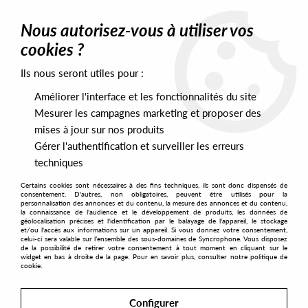
0
Nous autorisez-vous à utiliser vos
cookies ?
Ils nous seront utiles pour :
Home
>
Labels
>
Verdant
Améliorer l'interface et les fonctionnalités du site
Verdant
Mesurer les campagnes marketing et proposer des
mises à jour sur nos produits
Gérer l'authentification et surveiller les erreurs
SORT & FILTER
techniques
Certains cookies sont nécessaires à des fins techniques, ils sont donc dispensés de
PRESALES EXCLUSIVES
consentement. D'autres, non obligatoires, peuvent être utilisés pour la
personnalisation des annonces et du contenu, la mesure des annonces et du contenu,
la connaissance de l'audience et le développement de produits, les données de
géolocalisation précises et l'identification par le balayage de l'appareil, le stockage
1
et/ou l'accès aux informations sur un appareil. Si vous donnez votre consentement,
celui-ci sera valable sur l’ensemble des sous-domaines de Syncrophone. Vous disposez
de la possibilité de retirer votre consentement à tout moment en cliquant sur le
widget en bas à droite de la page. Pour en savoir plus, consulter notre politique de
cookie.
Configurer