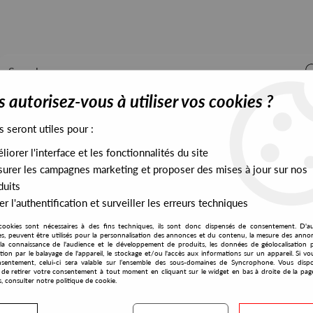
 autorisez-vous à utiliser vos cookies ?
s seront utiles pour :
iorer l'interface et les fonctionnalités du site
ALL STOCK
EXCLUSIVES
PRESALES EXCLUSIVES
urer les campagnes marketing et proposer des mises à jour sur nos
duits
r l'authentification et surveiller les erreurs techniques
cookies sont nécessaires à des fins techniques, ils sont donc dispensés de consentement. D'a
res, peuvent être utilisés pour la personnalisation des annonces et du contenu, la mesure des anno
la connaissance de l'audience et le développement de produits, les données de géolocalisation p
Wallshaker
cation par le balayage de l'appareil, le stockage et/ou l'accès aux informations sur un appareil. Si 
sentement, celui-ci sera valable sur l’ensemble des sous-domaines de Syncrophone. Vous disp
té de retirer votre consentement à tout moment en cliquant sur le widget en bas à droite de la pag
s, consulter notre politique de cookie.
S EXCLUSIVES