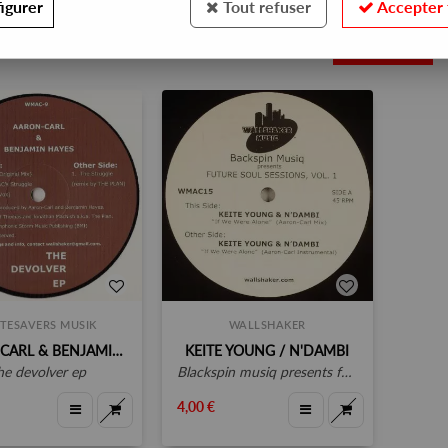
igurer
Tout refuser
Accepter 
2
TESAVERS MUSIK
WALLSHAKER
AARON CARL & BENJAMIN HAYES
KEITE YOUNG / N'DAMBI
the devolver ep
blackspin musiq presents future soul sessions vol 1 ( second hands)
4,00 €