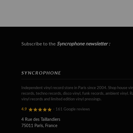
Subscribe to the
Syncrophone newsletter :
SYNCROPHONE
Independent vinyl record store in Paris since 2004. Shop house vin
records, techno records, disco vinyl, funk records, ambient vinyl. R
vinyl records and limited edition vinyl pressings.
4.9
- 161 Google reviews
4 Rue des Taillandiers
75011 Paris, France