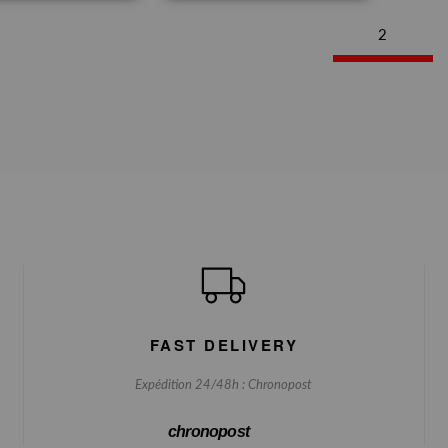
2
FAST DELIVERY
Expédition 24/48h : Chronopost
chronopost