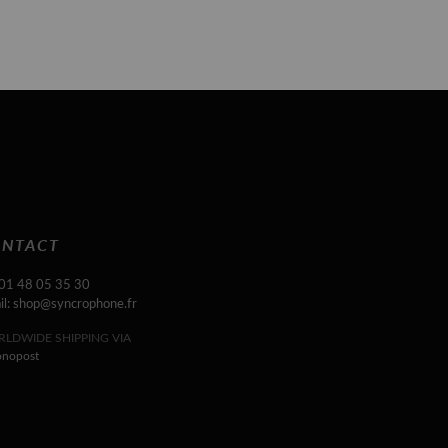
NTACT
 01 48 05 35 30
il: shop@syncrophone.fr
LDWIDE SHIPPING VIA
onopost