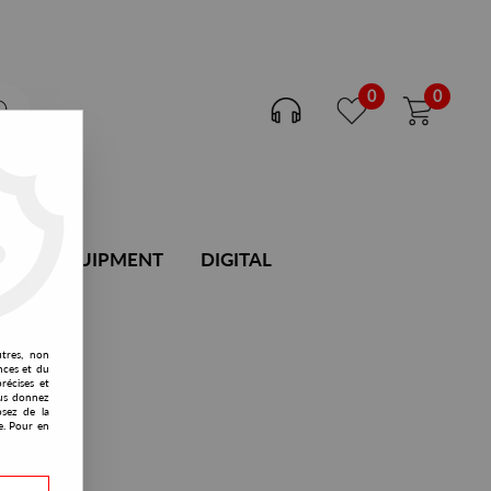
0
0
DJ EQUIPMENT
DIGITAL
utres, non
nces et du
récises et
vous donnez
osez de la
e. Pour en