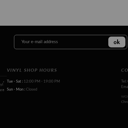
VINYL SHOP HOURS
CO
Tue - Sat :
12:00 PM - 19:00 PM
Tel:
yl
Ema
Sun - Mon :
Closed
are
WOR
Chr