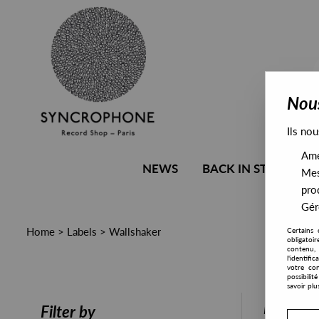
Nous
Ils nou
Amél
NEWS
BACK IN STOCK
Mes
pro
Gére
Home
>
Labels
>
Wallshaker
Certains 
obligatoi
contenu, 
l'identifi
votre con
possibili
savoir plu
PRESALE
Filter by