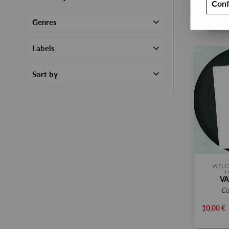
Conf
Genres
Labels
Sort by
WELC
U
VA
c
10,00 €