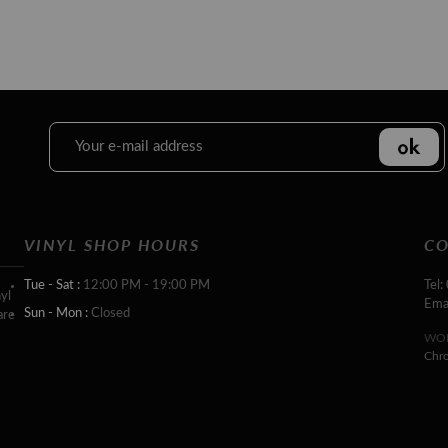
VINYL SHOP HOURS
CO
Tue - Sat :
12:00 PM - 19:00 PM
Tel:
yl
Ema
Sun - Mon :
Closed
are
WOR
Chr