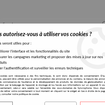
 autorisez-vous à utiliser vos cookies ?
s seront utiles pour :
iorer l'interface et les fonctionnalités du site
ALL STOCK
EXCLUSIVES
PRESALES EXCLUSIVES
urer les campagnes marketing et proposer des mises à jour sur nos
duits
r l'authentification et surveiller les erreurs techniques
cookies sont nécessaires à des fins techniques, ils sont donc dispensés de consentement. D'a
res, peuvent être utilisés pour la personnalisation des annonces et du contenu, la mesure des anno
la connaissance de l'audience et le développement de produits, les données de géolocalisation p
Welcome Back To The Underground
cation par le balayage de l'appareil, le stockage et/ou l'accès aux informations sur un appareil. Si 
sentement, celui-ci sera valable sur l’ensemble des sous-domaines de Syncrophone. Vous disp
té de retirer votre consentement à tout moment en cliquant sur le widget en bas à droite de la pag
s, consulter notre politique de cookie.
S EXCLUSIVES