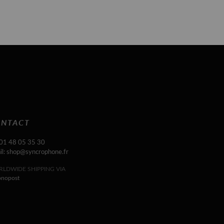
NTACT
 01 48 05 35 30
il: shop@syncrophone.fr
LDWIDE SHIPPING VIA
onopost