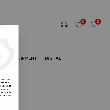
0
0
DJ EQUIPMENT
DIGITAL
utres, non
nces et du
récises et
vous donnez
osez de la
e. Pour en