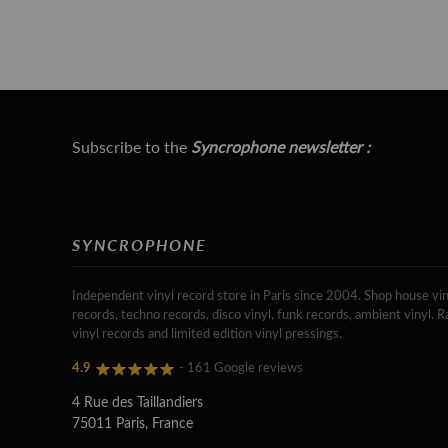
Subscribe to the
Syncrophone newsletter :
SYNCROPHONE
Independent vinyl record store in Paris since 2004. Shop house vin
records, techno records, disco vinyl, funk records, ambient vinyl. R
vinyl records and limited edition vinyl pressings.
4.9
- 161 Google reviews
4 Rue des Taillandiers
75011 Paris, France