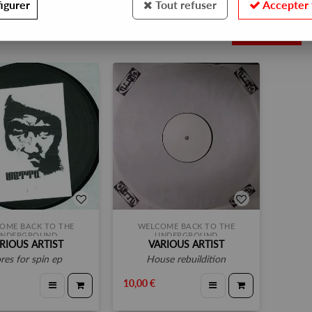
igurer
Tout refuser
Accepter 
2
OME BACK TO THE
WELCOME BACK TO THE
NDERGROUND
UNDERGROUND
RIOUS ARTIST
VARIOUS ARTIST
ores for spin ep
house rebuildition
10,00 €