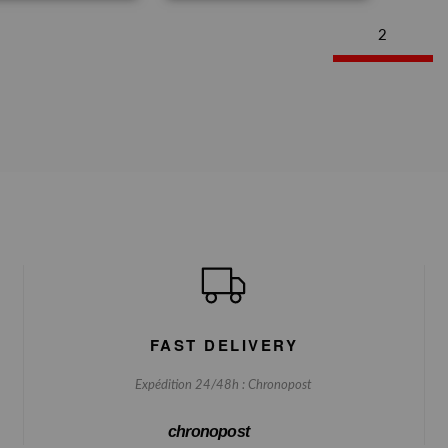
2
FAST DELIVERY
Expédition 24/48h : Chronopost
chronopost