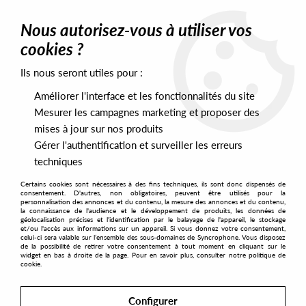
0
Nous autorisez-vous à utiliser vos
cookies ?
Ils nous seront utiles pour :
Home
>
Labels
>
Wonder Wax
Améliorer l'interface et les fonctionnalités du site
Wonder Wax
Mesurer les campagnes marketing et proposer des
mises à jour sur nos produits
Gérer l'authentification et surveiller les erreurs
SORT & FILTER
techniques
Certains cookies sont nécessaires à des fins techniques, ils sont donc dispensés de
PRESALES EXCLUSIVES
consentement. D'autres, non obligatoires, peuvent être utilisés pour la
personnalisation des annonces et du contenu, la mesure des annonces et du contenu,
la connaissance de l'audience et le développement de produits, les données de
géolocalisation précises et l'identification par le balayage de l'appareil, le stockage
2
et/ou l'accès aux informations sur un appareil. Si vous donnez votre consentement,
celui-ci sera valable sur l’ensemble des sous-domaines de Syncrophone. Vous disposez
de la possibilité de retirer votre consentement à tout moment en cliquant sur le
widget en bas à droite de la page. Pour en savoir plus, consulter notre politique de
cookie.
Configurer