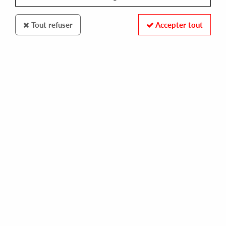
Tout refuser
Accepter tout
WONDER WAX
MIZ DEE/JACKIE QUEENS
back to us
16,00 €