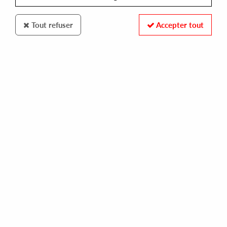
Tout refuser
Accepter tout
Rush Hour
Lars Bartkuhn
Transcend
12
,
00
€
incl. taxes
REF. :
RHM039
Pre-order now !
Tracks