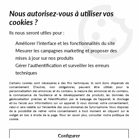
0
Nous autorisez-vous à utiliser vos
cookies ?
Ils nous seront utiles pour :
Home
>
Artists
>
Lars Bartkuhn
>
Lars Bartkuhn - Transcend
Améliorer l'interface et les fonctionnalités du site
Mesurer les campagnes marketing et proposer des
mises à jour sur nos produits
Gérer l'authentification et surveiller les erreurs
techniques
Certains cookies sont nécessaires à des fins techniques, ils sont donc dispensés de
consentement. D'autres, non obligatoires, peuvent être utilisés pour la
personnalisation des annonces et du contenu, la mesure des annonces et du contenu,
la connaissance de l'audience et le développement de produits, les données de
géolocalisation précises et l'identification par le balayage de l'appareil, le stockage
et/ou l'accès aux informations sur un appareil. Si vous donnez votre consentement,
celui-ci sera valable sur l’ensemble des sous-domaines de Syncrophone. Vous disposez
de la possibilité de retirer votre consentement à tout moment en cliquant sur le
widget en bas à droite de la page. Pour en savoir plus, consulter notre politique de
cookie.
Configurer