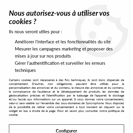
0
Nous autorisez-vous à utiliser vos
cookies ?
Ils nous seront utiles pour :
Home
>
Artists
>
Laurent Garnier
>
Laurent Garnier - Stronger by
Design Ep
Améliorer l'interface et les fonctionnalités du site
Mesurer les campagnes marketing et proposer des
mises à jour sur nos produits
Gérer l'authentification et surveiller les erreurs
techniques
Certains cookies sont nécessaires à des fins techniques, ils sont donc dispensés de
consentement. D'autres, non obligatoires, peuvent être utilisés pour la
personnalisation des annonces et du contenu, la mesure des annonces et du contenu,
la connaissance de l'audience et le développement de produits, les données de
géolocalisation précises et l'identification par le balayage de l'appareil, le stockage
et/ou l'accès aux informations sur un appareil. Si vous donnez votre consentement,
celui-ci sera valable sur l’ensemble des sous-domaines de Syncrophone. Vous disposez
de la possibilité de retirer votre consentement à tout moment en cliquant sur le
widget en bas à droite de la page. Pour en savoir plus, consulter notre politique de
cookie.
Configurer