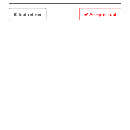
Tout refuser
Accepter tout
Wagram Electronic
Laurent Garnier
Stronger by Design Ep
8
,
00
€
incl. taxes
REF. :
7590113.
Pre-order now !
Tracks