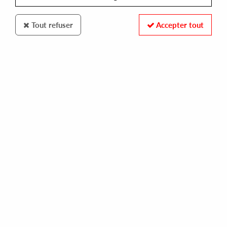
Tout refuser
Accepter tout
Novel Sound
Levon Vincent
Riding Alongside The Ocean
15
,
00
€
incl. taxes
REF. :
NS-31
Pre-order now !
Tracks