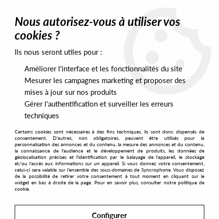
0
Nous autorisez-vous à utiliser vos
cookies ?
Ils nous seront utiles pour :
Home
>
Artists
>
Levon Vincent
>
Levon Vincent - Riding Alongside
The Ocean
Améliorer l'interface et les fonctionnalités du site
Mesurer les campagnes marketing et proposer des
mises à jour sur nos produits
Gérer l'authentification et surveiller les erreurs
techniques
Certains cookies sont nécessaires à des fins techniques, ils sont donc dispensés de
consentement. D'autres, non obligatoires, peuvent être utilisés pour la
personnalisation des annonces et du contenu, la mesure des annonces et du contenu,
la connaissance de l'audience et le développement de produits, les données de
géolocalisation précises et l'identification par le balayage de l'appareil, le stockage
et/ou l'accès aux informations sur un appareil. Si vous donnez votre consentement,
celui-ci sera valable sur l’ensemble des sous-domaines de Syncrophone. Vous disposez
de la possibilité de retirer votre consentement à tout moment en cliquant sur le
widget en bas à droite de la page. Pour en savoir plus, consulter notre politique de
cookie.
Configurer