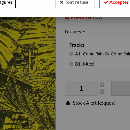
igurer
Tout refuser
Accepter 
REF. :
WAR2101
Pre-order now !
Features
Tracks
A1. Come Rain Or Come Shi
B1. Mute!
Stock Alert Request