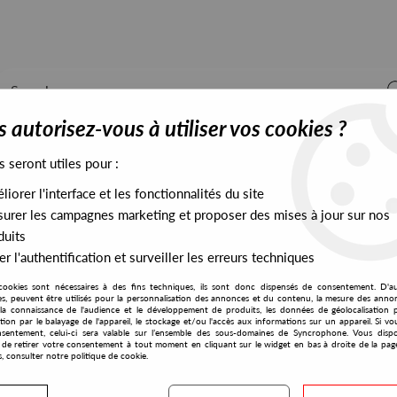
 autorisez-vous à utiliser vos cookies ?
s seront utiles pour :
iorer l'interface et les fonctionnalités du site
ALL STOCK
EXCLUSIVES
PRESALES EXCLUSIVES
urer les campagnes marketing et proposer des mises à jour sur nos
duits
r l'authentification et surveiller les erreurs techniques
s Dj Doom - War 2101
cookies sont nécessaires à des fins techniques, ils sont donc dispensés de consentement. D'a
Warning
res, peuvent être utilisés pour la personnalisation des annonces et du contenu, la mesure des anno
la connaissance de l'audience et le développement de produits, les données de géolocalisation p
LUZ1E & DJ Swagger
cation par le balayage de l'appareil, le stockage et/ou l'accès aux informations sur un appareil. Si 
sentement, celui-ci sera valable sur l’ensemble des sous-domaines de Syncrophone. Vous disp
War 2101
té de retirer votre consentement à tout moment en cliquant sur le widget en bas à droite de la pag
s, consulter notre politique de cookie.
12
,
00
€
incl. taxes