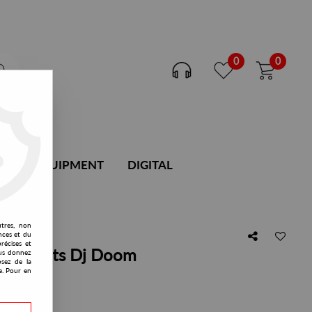
0
0
DJ EQUIPMENT
DIGITAL
utres, non
nces et du
récises et
 presents Dj Doom
vous donnez
osez de la
e. Pour en