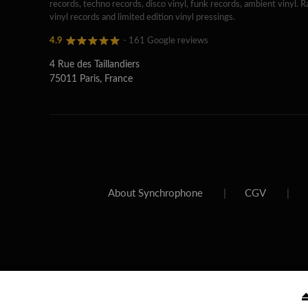
records, techno records, disco vinyl, funk records, ambient vinyl. R
vinyl records and limited edition vinyl pressings.
4.9
- 161 Google reviews
4 Rue des Taillandiers
75011 Paris, France
About Synchrophone
|
CGV
|