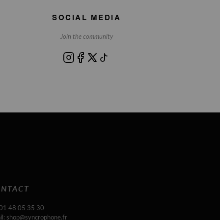
SOCIAL MEDIA
Join the community
NTACT
 01 48 05 35 30
il: shop@syncrophone.fr