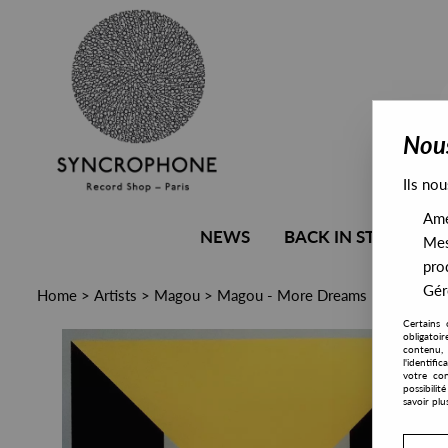
Nous
Ils nou
Amél
NEWS
BACK IN STOCK
Mes
pro
Gére
Home
>
Artists
>
Magou
>
Magou - More Dreams
Certains 
obligatoi
contenu, 
l'identifi
votre con
possibili
savoir plu