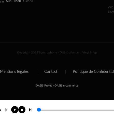
Sun - Mon :
Closed
are
WOR
Chr
Copyright 2025 Syncrophone - Distribution and Vinyl Shop
Mentions légales
|
Contact
|
Politique de Confidentia
-
OASIS Projet
OASIS e-commerce