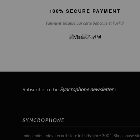
100% SECURE PAYMENT
Paiement sécurisé par carte bancaire et PayPal
Subscribe to the
Syncrophone newsletter :
SYNCROPHONE
Independent vinyl record store in Paris since 2004. Shop house vin