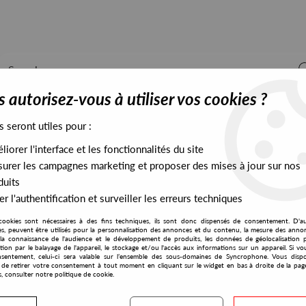
 autorisez-vous à utiliser vos cookies ?
s seront utiles pour :
iorer l'interface et les fonctionnalités du site
ALL STOCK
EXCLUSIVES
PRESALES EXCLUSIVES
urer les campagnes marketing et proposer des mises à jour sur nos
duits
r l'authentification et surveiller les erreurs techniques
cookies sont nécessaires à des fins techniques, ils sont donc dispensés de consentement. D'a
Magou's Disco Bugs
res, peuvent être utilisés pour la personnalisation des annonces et du contenu, la mesure des anno
la connaissance de l'audience et le développement de produits, les données de géolocalisation p
Magou
cation par le balayage de l'appareil, le stockage et/ou l'accès aux informations sur un appareil. Si 
sentement, celui-ci sera valable sur l’ensemble des sous-domaines de Syncrophone. Vous disp
More Dreams
té de retirer votre consentement à tout moment en cliquant sur le widget en bas à droite de la pag
s, consulter notre politique de cookie.
14
,
00
€
incl. taxes