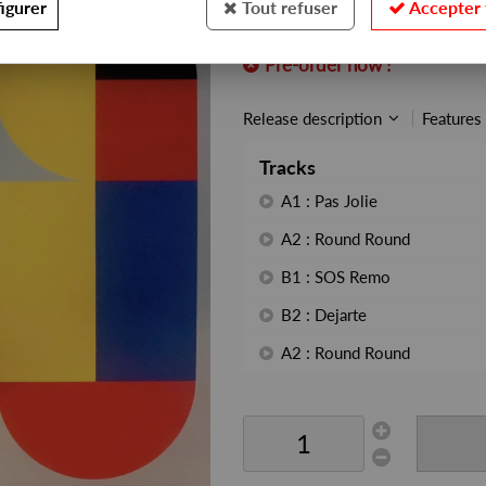
igurer
Tout refuser
Accepter 
REF. :
MAG56
Pre-order now !
Release description
Features
Tracks
A1 : Pas Jolie
A2 : Round Round
B1 : SOS Remo
B2 : Dejarte
A2 : Round Round