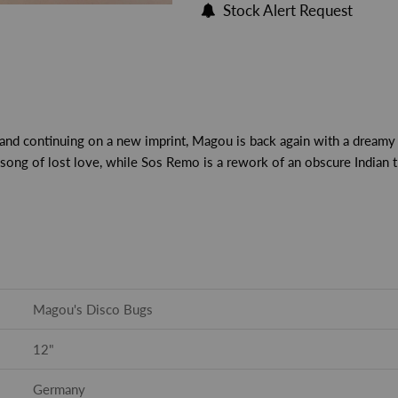
Stock Alert Request
nd continuing on a new imprint, Magou is back again with a dreamy s
c song of lost love, while Sos Remo is a rework of an obscure Indian 
Magou's Disco Bugs
12"
Germany