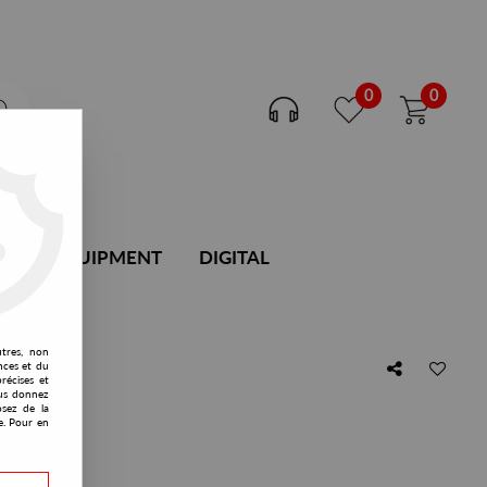
0
0
DJ EQUIPMENT
DIGITAL
utres, non
nces et du
récises et
vous donnez
osez de la
e. Pour en