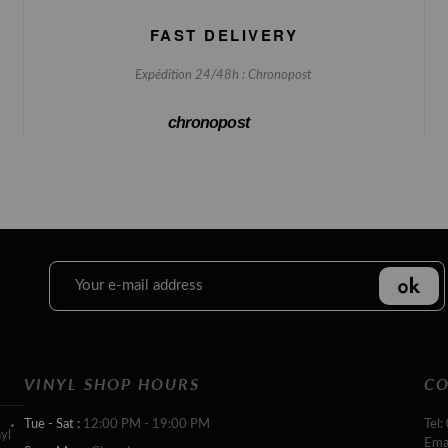
FAST DELIVERY
Expédition 24/48h : Chronopost
chronopost
VINYL SHOP HOURS
CO
Tue - Sat :
12:00 PM - 19:00 PM
Tel:
yl
Ema