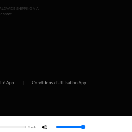
LDWIDE SHIPPING VIA
onopost
lité App
|
Conditions d'Utilisation App
Track