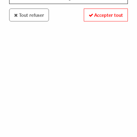
Tout refuser
Accepter tout
At Jazz Records
Marc & OVEOUS
On Again
13
,
00
€
incl. taxes
REF. :
ARC119V