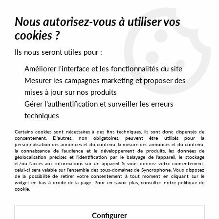
0
Nous autorisez-vous à utiliser vos
cookies ?
Ils nous seront utiles pour :
Home
>
Artists
>
Oveous
>
Marc & OVEOUS - On Again
Améliorer l'interface et les fonctionnalités du site
Mesurer les campagnes marketing et proposer des
mises à jour sur nos produits
Gérer l'authentification et surveiller les erreurs
techniques
Certains cookies sont nécessaires à des fins techniques, ils sont donc dispensés de
consentement. D'autres, non obligatoires, peuvent être utilisés pour la
personnalisation des annonces et du contenu, la mesure des annonces et du contenu,
la connaissance de l'audience et le développement de produits, les données de
géolocalisation précises et l'identification par le balayage de l'appareil, le stockage
et/ou l'accès aux informations sur un appareil. Si vous donnez votre consentement,
celui-ci sera valable sur l’ensemble des sous-domaines de Syncrophone. Vous disposez
de la possibilité de retirer votre consentement à tout moment en cliquant sur le
widget en bas à droite de la page. Pour en savoir plus, consulter notre politique de
cookie.
Configurer