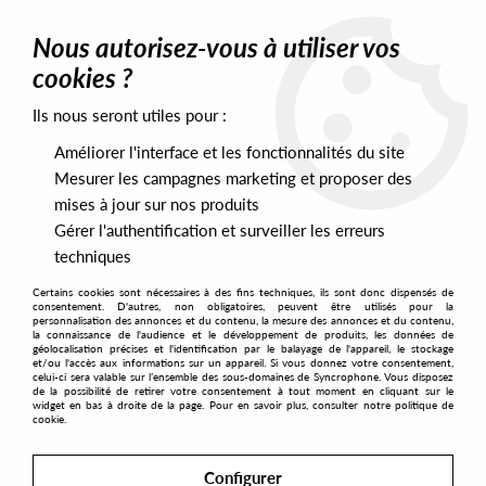
0
Nous autorisez-vous à utiliser vos
cookies ?
Ils nous seront utiles pour :
Home
>
Artists
>
Marco Shuttle
>
Marco Shuttle - Inner Euphoria
Améliorer l'interface et les fonctionnalités du site
Mesurer les campagnes marketing et proposer des
mises à jour sur nos produits
Gérer l'authentification et surveiller les erreurs
techniques
Certains cookies sont nécessaires à des fins techniques, ils sont donc dispensés de
consentement. D'autres, non obligatoires, peuvent être utilisés pour la
personnalisation des annonces et du contenu, la mesure des annonces et du contenu,
la connaissance de l'audience et le développement de produits, les données de
géolocalisation précises et l'identification par le balayage de l'appareil, le stockage
et/ou l'accès aux informations sur un appareil. Si vous donnez votre consentement,
celui-ci sera valable sur l’ensemble des sous-domaines de Syncrophone. Vous disposez
de la possibilité de retirer votre consentement à tout moment en cliquant sur le
widget en bas à droite de la page. Pour en savoir plus, consulter notre politique de
cookie.
Configurer