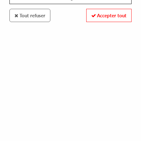
Tout refuser
Accepter tout
Eerie
Marco Shuttle
Inner Euphoria
12
,
00
€
incl. taxes
REF. :
EE16
Pre-order now !
Tracks