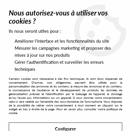
0
Nous autorisez-vous à utiliser vos
cookies ?
Ils nous seront utiles pour :
Home
>
Artists
>
MBG
>
MBG - EP One
Améliorer l'interface et les fonctionnalités du site
Mesurer les campagnes marketing et proposer des
mises à jour sur nos produits
Gérer l'authentification et surveiller les erreurs
techniques
Certains cookies sont nécessaires à des fins techniques, ils sont donc dispensés de
consentement. D'autres, non obligatoires, peuvent être utilisés pour la
personnalisation des annonces et du contenu, la mesure des annonces et du contenu,
la connaissance de l'audience et le développement de produits, les données de
géolocalisation précises et l'identification par le balayage de l'appareil, le stockage
et/ou l'accès aux informations sur un appareil. Si vous donnez votre consentement,
celui-ci sera valable sur l’ensemble des sous-domaines de Syncrophone. Vous disposez
de la possibilité de retirer votre consentement à tout moment en cliquant sur le
widget en bas à droite de la page. Pour en savoir plus, consulter notre politique de
cookie.
Configurer