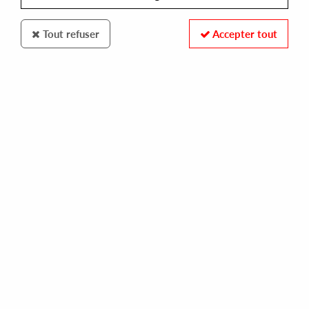
Tout refuser
Accepter tout
MBG international
MBG
EP One
14
,
00
€
incl. taxes
REF. :
MBG1091
Pre-order now !
Tracks