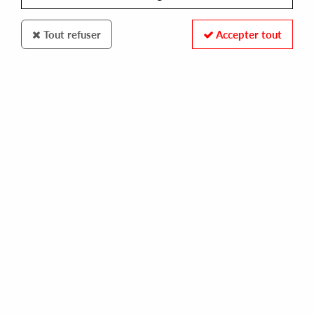
Tout refuser
Accepter tout
MIRROR BALL RECORDINGS
Melba Moore
JUST DOING ME
14
,
00
€
incl. taxes
REF. :
MB004Y
In stock
Tracks