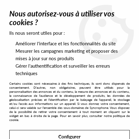
0
Nous autorisez-vous à utiliser vos
cookies ?
Ils nous seront utiles pour :
Home
>
Artists
>
Melba Moore
>
Melba Moore - JUST DOING ME
Améliorer l'interface et les fonctionnalités du site
Mesurer les campagnes marketing et proposer des
mises à jour sur nos produits
Gérer l'authentification et surveiller les erreurs
techniques
Certains cookies sont nécessaires à des fins techniques, ils sont donc dispensés de
consentement. D'autres, non obligatoires, peuvent être utilisés pour la
personnalisation des annonces et du contenu, la mesure des annonces et du contenu,
la connaissance de l'audience et le développement de produits, les données de
géolocalisation précises et l'identification par le balayage de l'appareil, le stockage
et/ou l'accès aux informations sur un appareil. Si vous donnez votre consentement,
celui-ci sera valable sur l’ensemble des sous-domaines de Syncrophone. Vous disposez
de la possibilité de retirer votre consentement à tout moment en cliquant sur le
widget en bas à droite de la page. Pour en savoir plus, consulter notre politique de
cookie.
Configurer