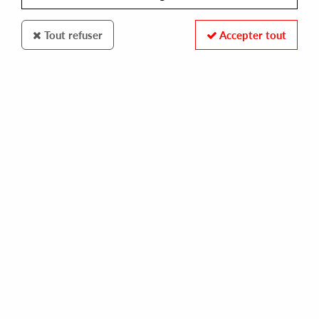
Tout refuser
Accepter tout
In The Future
Michel de Hey (Chris Stussy and Ferro
Remixes)
Let It Go / Dawning Remixes
11
,
00
€
incl. taxes
REF. :
ITF07
Pre-order now !