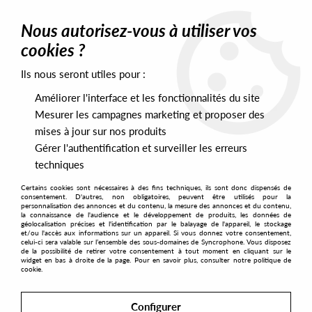
0
Nous autorisez-vous à utiliser vos
cookies ?
Ils nous seront utiles pour :
Home
>
Artists
>
Michel de Hey
>
Michel de Hey (Chris Stussy and
Ferro Remixes) - Let It Go / Dawning Remixes
Améliorer l'interface et les fonctionnalités du site
Mesurer les campagnes marketing et proposer des
mises à jour sur nos produits
Gérer l'authentification et surveiller les erreurs
techniques
Certains cookies sont nécessaires à des fins techniques, ils sont donc dispensés de
consentement. D'autres, non obligatoires, peuvent être utilisés pour la
personnalisation des annonces et du contenu, la mesure des annonces et du contenu,
la connaissance de l'audience et le développement de produits, les données de
géolocalisation précises et l'identification par le balayage de l'appareil, le stockage
et/ou l'accès aux informations sur un appareil. Si vous donnez votre consentement,
celui-ci sera valable sur l’ensemble des sous-domaines de Syncrophone. Vous disposez
de la possibilité de retirer votre consentement à tout moment en cliquant sur le
widget en bas à droite de la page. Pour en savoir plus, consulter notre politique de
cookie.
Configurer