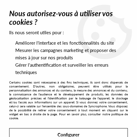
0
Nous autorisez-vous à utiliser vos
cookies ?
Ils nous seront utiles pour :
Home
>
Artists
>
Midnight Music Club
>
Midnight Music Club -
Sharin' Beatz
Améliorer l'interface et les fonctionnalités du site
Mesurer les campagnes marketing et proposer des
mises à jour sur nos produits
Gérer l'authentification et surveiller les erreurs
techniques
Certains cookies sont nécessaires à des fins techniques, ils sont donc dispensés de
consentement. D'autres, non obligatoires, peuvent être utilisés pour la
personnalisation des annonces et du contenu, la mesure des annonces et du contenu,
la connaissance de l'audience et le développement de produits, les données de
géolocalisation précises et l'identification par le balayage de l'appareil, le stockage
et/ou l'accès aux informations sur un appareil. Si vous donnez votre consentement,
celui-ci sera valable sur l’ensemble des sous-domaines de Syncrophone. Vous disposez
de la possibilité de retirer votre consentement à tout moment en cliquant sur le
widget en bas à droite de la page. Pour en savoir plus, consulter notre politique de
cookie.
Configurer