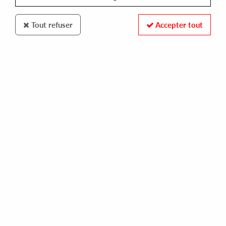
Tout refuser
Accepter tout
Midnight Music Club
Midnight Music Club
Sharin' Beatz
REF. :
MMC003
Pre-order now !
Tracks
A1 : Hora OR