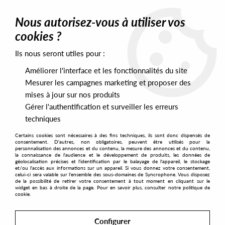
0
Nous autorisez-vous à utiliser vos
cookies ?
Ils nous seront utiles pour :
Home
>
Labels
>
Musique Pour La Danse
Améliorer l'interface et les fonctionnalités du site
Musique Pour La Danse
Mesurer les campagnes marketing et proposer des
mises à jour sur nos produits
Gérer l'authentification et surveiller les erreurs
SORT & FILTER
techniques
Certains cookies sont nécessaires à des fins techniques, ils sont donc dispensés de
PRESALES EXCLUSIVES
consentement. D'autres, non obligatoires, peuvent être utilisés pour la
personnalisation des annonces et du contenu, la mesure des annonces et du contenu,
la connaissance de l'audience et le développement de produits, les données de
géolocalisation précises et l'identification par le balayage de l'appareil, le stockage
7
et/ou l'accès aux informations sur un appareil. Si vous donnez votre consentement,
celui-ci sera valable sur l’ensemble des sous-domaines de Syncrophone. Vous disposez
de la possibilité de retirer votre consentement à tout moment en cliquant sur le
widget en bas à droite de la page. Pour en savoir plus, consulter notre politique de
cookie.
Configurer