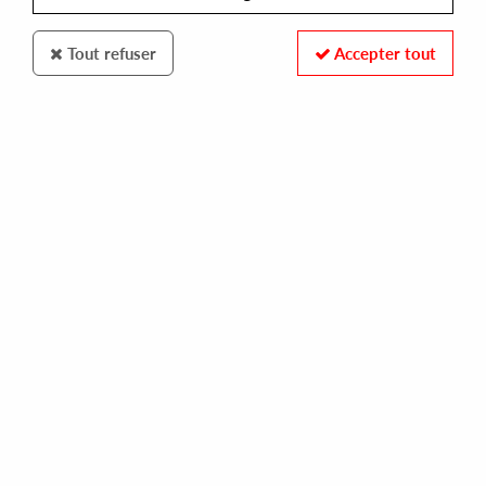
Tout refuser
Accepter tout
COLD BLOW
LIQUID SON
garden of eden
32,00 €