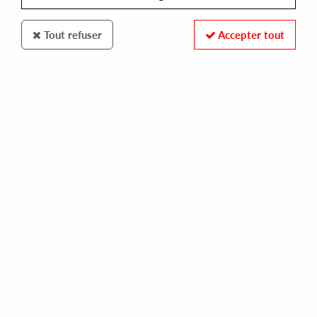
Tout refuser
Accepter tout
Heist Recordings
Nebraska
Chant des Oiseaux EP
15
,
00
€
incl. taxes
REF. :
HEIST059
Pre-order now !
Tracks