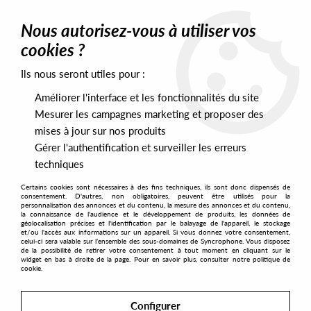
0
Nous autorisez-vous à utiliser vos
cookies ?
Ils nous seront utiles pour :
Home
>
Artists
>
Nebraska
>
Nebraska - Chant des Oiseaux EP
Améliorer l'interface et les fonctionnalités du site
Mesurer les campagnes marketing et proposer des
mises à jour sur nos produits
Gérer l'authentification et surveiller les erreurs
techniques
Certains cookies sont nécessaires à des fins techniques, ils sont donc dispensés de
consentement. D'autres, non obligatoires, peuvent être utilisés pour la
personnalisation des annonces et du contenu, la mesure des annonces et du contenu,
la connaissance de l'audience et le développement de produits, les données de
géolocalisation précises et l'identification par le balayage de l'appareil, le stockage
et/ou l'accès aux informations sur un appareil. Si vous donnez votre consentement,
celui-ci sera valable sur l’ensemble des sous-domaines de Syncrophone. Vous disposez
de la possibilité de retirer votre consentement à tout moment en cliquant sur le
widget en bas à droite de la page. Pour en savoir plus, consulter notre politique de
cookie.
Configurer